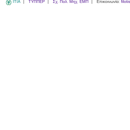
ITIA
ΤΥΠΠΕΡ
Σχ. Πολ. Μηχ. ΕΜΠ
Επικοινωνία:
filot