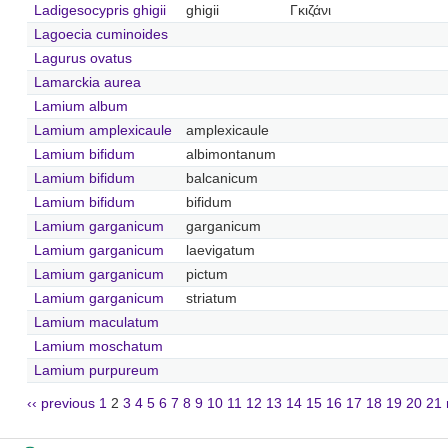
Ladigesocypris ghigii
ghigii
Γκιζάνι
Lagoecia cuminoides
Lagurus ovatus
Lamarckia aurea
Lamium album
Lamium amplexicaule
amplexicaule
Lamium bifidum
albimontanum
Lamium bifidum
balcanicum
Lamium bifidum
bifidum
Lamium garganicum
garganicum
Lamium garganicum
laevigatum
Lamium garganicum
pictum
Lamium garganicum
striatum
Lamium maculatum
Lamium moschatum
Lamium purpureum
‹‹ previous
1
2
3
4
5
6
7
8
9
10
11
12
13
14
15
16
17
18
19
20
21