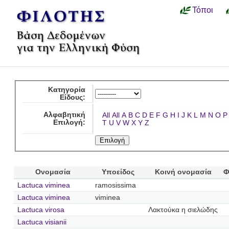
Τόποι
Κατηγορία
Είδους:
Αλφαβητική
All
All
A
B
C
D
E
F
G
H
I
J
K
L
M
N
O
P
Επιλογή:
T
U
V
W
X
Y
Z
Ονομασία
Υποείδος
Κοινή ονομασία
Φ
Lactuca viminea
ramosissima
Lactuca viminea
viminea
Lactuca virosa
Λακτούκα η σιελώδης
Lactuca visianii