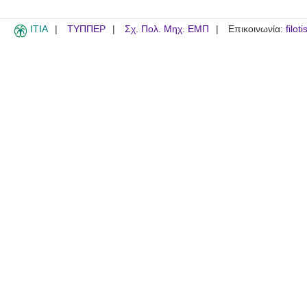
ITIA
ΤΥΠΠΕΡ
Σχ. Πολ. Μηχ. ΕΜΠ
Επικοινωνία:
filot