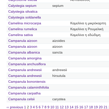
Calystegia sepium
sepium
Calystegia silvatica
Calystegia soldanella
Camelina microcarpa
Καμελίνα η μικρόκαρπη
Camelina rumelica
Καμελίνα η Ρουμελική
Camelina sativa
Καμελίνα η εδώδιμη
Campanula aizoon
aizoides
Campanula aizoon
aizoon
Campanula albanica
sancta
Campanula amorgina
Campanula anchusiflora
Campanula andrewsii
andrewsii
Campanula andrewsii
hirsutula
Campanula bononiensis
Campanula calaminthifolia
Campanula carpatha
Campanula celsii
carystea
‹‹ previous
1
2
3
4
5
6
7
8
9
10
11
12
13
14
15
16
17
18
19
20
21