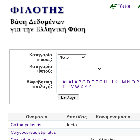
Τόποι
Κατηγορία
Είδους:
Κατηγορία
Φυτού:
Αλφαβητική
All
All
A
B
C
D
E
F
G
H
I
J
K
L
M
N
O
P
Επιλογή:
T
U
V
W
X
Y
Z
Ονομασία
Υποείδος
Κοινή ονομασία
Caltha palustris
laeta
Calycocorsus stipitatus
Calycotome villosa
Ασπάλανθος