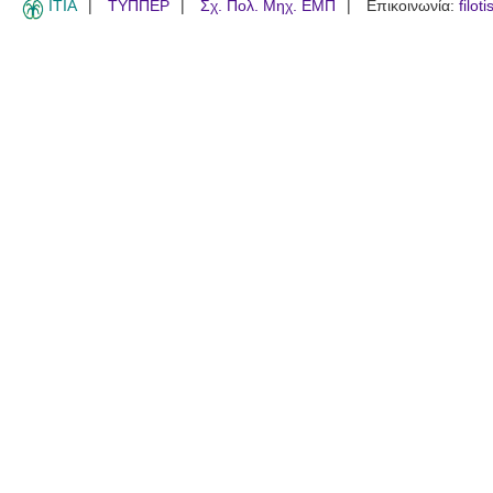
ITIA
ΤΥΠΠΕΡ
Σχ. Πολ. Μηχ. ΕΜΠ
Επικοινωνία:
filot