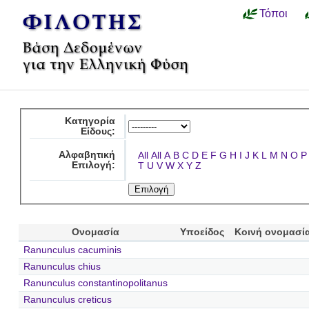
Τόποι
Κατηγορία
Είδους:
Αλφαβητική
All
All
A
B
C
D
E
F
G
H
I
J
K
L
M
N
O
P
Επιλογή:
T
U
V
W
X
Y
Z
Ονομασία
Υποείδος
Κοινή ονομασί
Ranunculus cacuminis
Ranunculus chius
Ranunculus constantinopolitanus
Ranunculus creticus