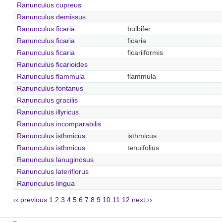
Ranunculus cupreus
Ranunculus demissus
Ranunculus ficaria
bulbifer
Ranunculus ficaria
ficaria
Ranunculus ficaria
ficariiformis
Ranunculus ficarioides
Ranunculus flammula
flammula
Ranunculus fontanus
Ranunculus gracilis
Ranunculus illyricus
Ranunculus incomparabilis
Ranunculus isthmicus
isthmicus
Ranunculus isthmicus
tenuifolius
Ranunculus lanuginosus
Ranunculus lateriflorus
Ranunculus lingua
‹‹ previous
1
2
3
4
5
6
7
8
9
10
11
12
next ››