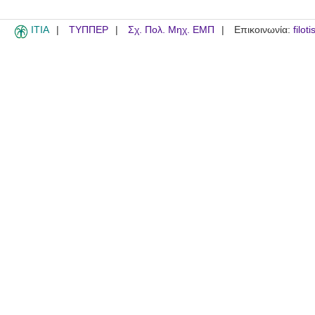
ITIA
ΤΥΠΠΕΡ
Σχ. Πολ. Μηχ. ΕΜΠ
Επικοινωνία:
filot