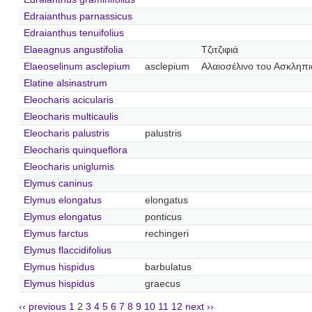
Edraianthus parnassicus
Edraianthus tenuifolius
Elaeagnus angustifolia
Τζιτζιφιά
Elaeoselinum asclepium
asclepium
Αλαιοσέλινο του Ασκληπ
Elatine alsinastrum
Eleocharis acicularis
Eleocharis multicaulis
Eleocharis palustris
palustris
Eleocharis quinqueflora
Eleocharis uniglumis
Elymus caninus
Elymus elongatus
elongatus
Elymus elongatus
ponticus
Elymus farctus
rechingeri
Elymus flaccidifolius
Elymus hispidus
barbulatus
Elymus hispidus
graecus
‹‹ previous
1
2
3
4
5
6
7
8
9
10
11
12
next ››