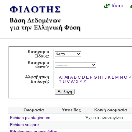
Τόποι
Κατηγορία
Είδους:
Κατηγορία
Φυτού:
Αλφαβητική
All
All
A
B
C
D
E
F
G
H
I
J
K
L
M
N
O
P
Επιλογή:
T
U
V
W
X
Y
Z
Ονομασία
Υποείδος
Κοινή ονομασία
Echium plantagineum
Έχιο το πλανταγίνεο
Echium vulgare
Edraianthus graminifolius