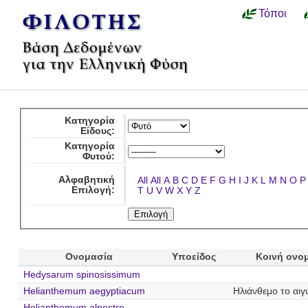
Τόποι
Κατηγορία
Είδους:
Κατηγορία
Φυτού:
Αλφαβητική
All
All
A
B
C
D
E
F
G
H
I
J
K
L
M
N
O
P
Επιλογή:
T
U
V
W
X
Y
Z
Ονομασία
Υποείδος
Κοινή ονο
Hedysarum spinosissimum
Helianthemum aegyptiacum
Ηλιάνθεμο το αιγ
Helianthemum alpestre