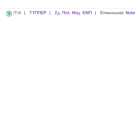
ITIA
ΤΥΠΠΕΡ
Σχ. Πολ. Μηχ. ΕΜΠ
Επικοινωνία:
filot