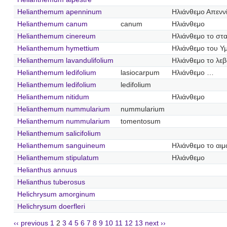
Helianthemum apenninum
Ηλιάνθεμο Απενν
Helianthemum canum
canum
Ηλιάνθεμο
Helianthemum cinereum
Ηλιάνθεμο το στ
Helianthemum hymettium
Ηλιάνθεμο του Υ
Helianthemum lavandulifolium
Ηλιάνθεμο το λε
Helianthemum ledifolium
lasiocarpum
Ηλιάνθεμο …
Helianthemum ledifolium
ledifolium
Helianthemum nitidum
Ηλιάνθεμο
Helianthemum nummularium
nummularium
Helianthemum nummularium
tomentosum
Helianthemum salicifolium
Helianthemum sanguineum
Ηλιάνθεμο το αι
Helianthemum stipulatum
Ηλιάνθεμο
Helianthus annuus
Helianthus tuberosus
Helichrysum amorginum
Helichrysum doerfleri
‹‹ previous
1
2
3
4
5
6
7
8
9
10
11
12
13
next ››