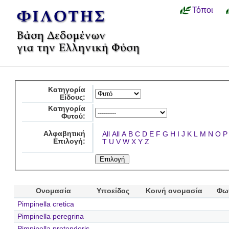
Τόποι
Κατηγορία
Είδους:
Κατηγορία
Φυτού:
Αλφαβητική
All
All
A
B
C
D
E
F
G
H
I
J
K
L
M
N
O
P
Επιλογή:
T
U
V
W
X
Y
Z
Ονομασία
Υποείδος
Κοινή ονομασία
Φω
Pimpinella cretica
Pimpinella peregrina
Pimpinella pretenderis