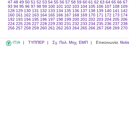
47
48
49
50
51
52
53
54
55
56
57
58
59
60
61
62
63
64
65
66
67
93
94
95
96
97
98
99
100
101
102
103
104
105
106
107
108
109
128
129
130
131
132
133
134
135
136
137
138
139
140
141
142
160
161
162
163
164
165
166
167
168
169
170
171
172
173
174
192
193
194
195
196
197
198
199
200
201
202
203
204
205
206
224
225
226
227
228
229
230
231
232
233
234
235
236
237
238
256
257
258
259
260
261
262
263
264
265
266
267
268
269
270
ITIA
ΤΥΠΠΕΡ
Σχ. Πολ. Μηχ. ΕΜΠ
Επικοινωνία:
filot