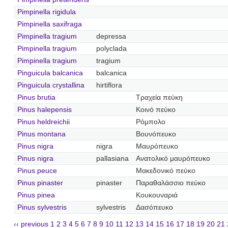
Pimpinella rigidula
Pimpinella saxifraga
Pimpinella tragium
depressa
Pimpinella tragium
polyclada
Pimpinella tragium
tragium
Pinguicula balcanica
balcanica
Pinguicula crystallina
hirtiflora
Pinus brutia
Τραχεία πεύκη
Pinus halepensis
Κοινό πεύκο
Pinus heldreichii
Ρόμπολο
Pinus montana
Βουνόπευκο
Pinus nigra
nigra
Μαυρόπευκο
Pinus nigra
pallasiana
Ανατολικό μαυρόπευκο
Pinus peuce
Μακεδονικό πεύκο
Pinus pinaster
pinaster
Παραθαλάσσιο πεύκο
Pinus pinea
Κουκουναριά
Pinus sylvestris
sylvestris
Δασόπευκο
‹‹ previous
1
2
3
4
5
6
7
8
9
10
11
12
13
14
15
16
17
18
19
20
21