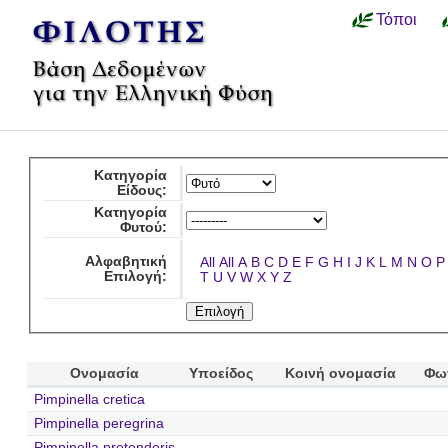
Τόποι
Κατηγορία
Είδους:
Κατηγορία
Φυτού:
Αλφαβητική
All
All
A
B
C
D
E
F
G
H
I
J
K
L
M
N
O
P
Επιλογή:
T
U
V
W
X
Y
Z
Ονομασία
Υποείδος
Κοινή ονομασία
Φω
Pimpinella cretica
Pimpinella peregrina
Pimpinella pretenderis