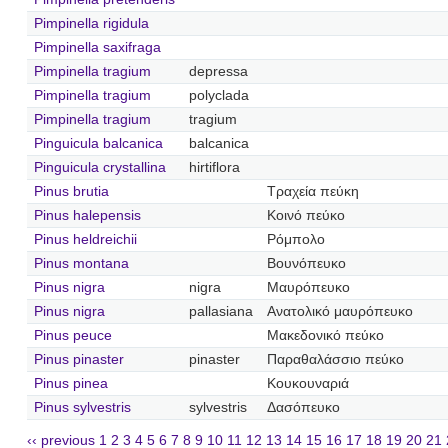
Pimpinella rigidula
Pimpinella saxifraga
Pimpinella tragium
depressa
Pimpinella tragium
polyclada
Pimpinella tragium
tragium
Pinguicula balcanica
balcanica
Pinguicula crystallina
hirtiflora
Pinus brutia
Τραχεία πεύκη
Pinus halepensis
Κοινό πεύκο
Pinus heldreichii
Ρόμπολο
Pinus montana
Βουνόπευκο
Pinus nigra
nigra
Μαυρόπευκο
Pinus nigra
pallasiana
Ανατολικό μαυρόπευκο
Pinus peuce
Μακεδονικό πεύκο
Pinus pinaster
pinaster
Παραθαλάσσιο πεύκο
Pinus pinea
Κουκουναριά
Pinus sylvestris
sylvestris
Δασόπευκο
‹‹ previous
1
2
3
4
5
6
7
8
9
10
11
12
13
14
15
16
17
18
19
20
21