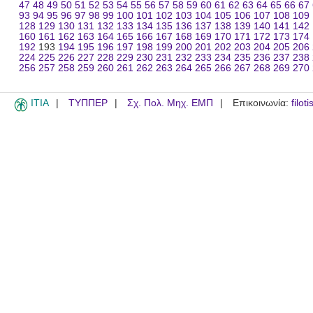
47
48
49
50
51
52
53
54
55
56
57
58
59
60
61
62
63
64
65
66
67
93
94
95
96
97
98
99
100
101
102
103
104
105
106
107
108
109
128
129
130
131
132
133
134
135
136
137
138
139
140
141
142
160
161
162
163
164
165
166
167
168
169
170
171
172
173
174
192
193
194
195
196
197
198
199
200
201
202
203
204
205
206
224
225
226
227
228
229
230
231
232
233
234
235
236
237
238
256
257
258
259
260
261
262
263
264
265
266
267
268
269
270
ITIA
ΤΥΠΠΕΡ
Σχ. Πολ. Μηχ. ΕΜΠ
Επικοινωνία:
filot