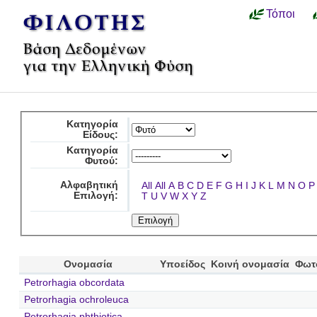
Τόποι
Κατηγορία
Είδους:
Κατηγορία
Φυτού:
Αλφαβητική
All
All
A
B
C
D
E
F
G
H
I
J
K
L
M
N
O
P
Επιλογή:
T
U
V
W
X
Y
Z
Ονομασία
Υποείδος
Κοινή ονομασία
Φωτ
Petrorhagia obcordata
Petrorhagia ochroleuca
Petrorhagia phthiotica