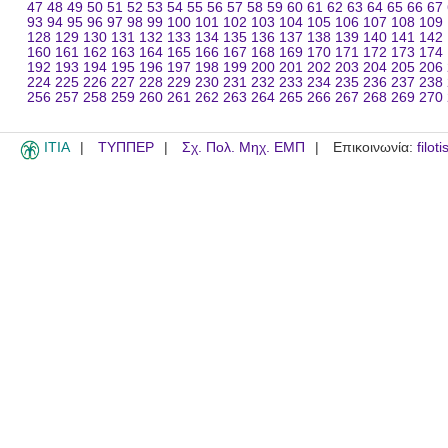
47
48
49
50
51
52
53
54
55
56
57
58
59
60
61
62
63
64
65
66
67
93
94
95
96
97
98
99
100
101
102
103
104
105
106
107
108
109
128
129
130
131
132
133
134
135
136
137
138
139
140
141
142
160
161
162
163
164
165
166
167
168
169
170
171
172
173
174
192
193
194
195
196
197
198
199
200
201
202
203
204
205
206
224
225
226
227
228
229
230
231
232
233
234
235
236
237
238
256
257
258
259
260
261
262
263
264
265
266
267
268
269
270
ITIA
ΤΥΠΠΕΡ
Σχ. Πολ. Μηχ. ΕΜΠ
Επικοινωνία:
filot