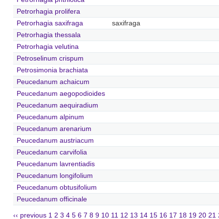
Petrorhagia prolifera
Petrorhagia saxifraga
saxifraga
Petrorhagia thessala
Petrorhagia velutina
Petroselinum crispum
Petrosimonia brachiata
Peucedanum achaicum
Peucedanum aegopodioides
Peucedanum aequiradium
Peucedanum alpinum
Peucedanum arenarium
Peucedanum austriacum
Peucedanum carvifolia
Peucedanum lavrentiadis
Peucedanum longifolium
Peucedanum obtusifolium
Peucedanum officinale
‹‹ previous
1
2
3
4
5
6
7
8
9
10
11
12
13
14
15
16
17
18
19
20
21