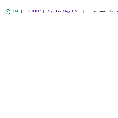
ITIA
ΤΥΠΠΕΡ
Σχ. Πολ. Μηχ. ΕΜΠ
Επικοινωνία:
filot