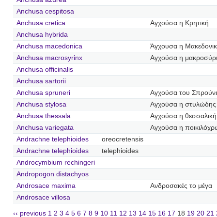
Anchusa cespitosa
Anchusa cretica
Αγχούσα η Κρητική
Anchusa hybrida
Anchusa macedonica
Άγχουσα η Μακεδονι
Anchusa macrosyrinx
Αγχούσα η μακροσύρ
Anchusa officinalis
Anchusa sartorii
Anchusa spruneri
Αγχούσα του Σπρούν
Anchusa stylosa
Αγχούσα η στυλώδης
Anchusa thessala
Αγχούσα η θεσσαλική
Anchusa variegata
Αγχούσα η ποικιλόχ
Andrachne telephioides
oreocretensis
Andrachne telephioides
telephioides
Androcymbium rechingeri
Andropogon distachyos
Androsace maxima
Ανδροσακές το μέγα
Androsace villosa
‹‹ previous
1
2
3
4
5
6
7
8
9
10
11
12
13
14
15
16
17
18
19
20
21