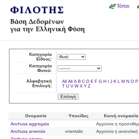
Τόποι
Κατηγορία
Είδους:
Κατηγορία
Φυτού:
Αλφαβητική
All
All
A
B
C
D
E
F
G
H
I
J
K
L
M
N
O
P
Επιλογή:
T
U
V
W
X
Y
Z
Ονομασία
Υποείδος
Κοινή ονομασία
Anchusa aggregata
Αγχούσα η προστιθέμ
Anchusa arvensis
orientalis
Αγχούσα η ανατολική
Anchusa azurea