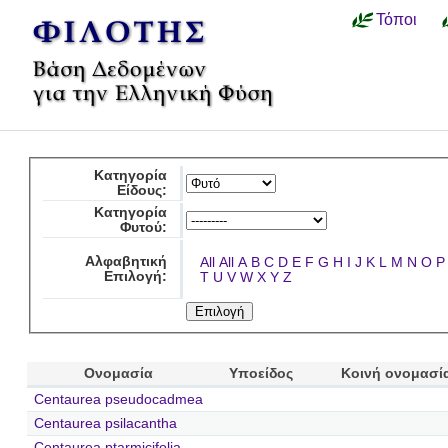
Τόποι
Κατηγορία
Είδους:
Κατηγορία
Φυτού:
Αλφαβητική
All
All
A
B
C
D
E
F
G
H
I
J
K
L
M
N
O
P
Επιλογή:
T
U
V
W
X
Y
Z
Ονομασία
Υποείδος
Κοινή ονομασί
Centaurea pseudocadmea
Centaurea psilacantha
Centaurea ptarmicifolia