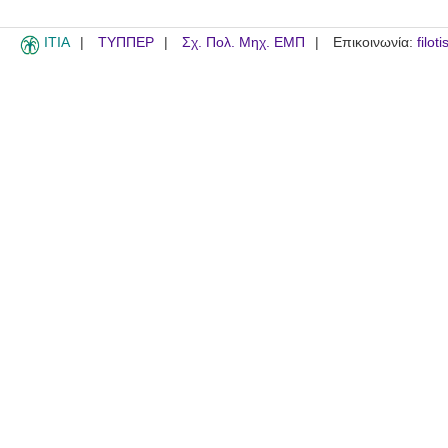
ITIA
ΤΥΠΠΕΡ
Σχ. Πολ. Μηχ. ΕΜΠ
Επικοινωνία:
filot