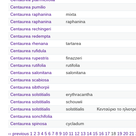
Centaurea pumilio
Centaurea raphanina
mixta
Centaurea raphanina
raphanina
Centaurea rechingeri
Centaurea redempta
Centaurea rhenana
tartarea
Centaurea rufidula
Centaurea rupestris
finazzeri
Centaurea rutifolia
rutifolia
Centaurea salonitana
salonitana
Centaurea scabiosa
Centaurea sibthorpii
Centaurea solstitialis
erythracantha
Centaurea solstitialis
schouwii
Centaurea solstitialis
solstitialis
Κενταύριο το ηλιοτρ
Centaurea sonchifolia
Centaurea spinosa
cycladum
‹‹ previous
1
2
3
4
5
6
7
8
9
10
11
12
13
14
15
16
17
18
19
20
21