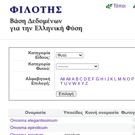
Τόποι
Κατηγορία
Είδους:
Κατηγορία
Φυτού:
Αλφαβητική
All
All
A
B
C
D
E
F
G
H
I
J
K
L
M
N
O
P
Επιλογή:
T
U
V
W
X
Y
Z
Ονομασία
Υποείδος
Κοινή ονομασία
Φωτογ
Onosma elegantissimum
Onosma epiroticum
Onosma erectum
erectum