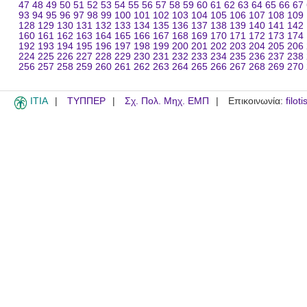
47
48
49
50
51
52
53
54
55
56
57
58
59
60
61
62
63
64
65
66
67
93
94
95
96
97
98
99
100
101
102
103
104
105
106
107
108
109
128
129
130
131
132
133
134
135
136
137
138
139
140
141
142
160
161
162
163
164
165
166
167
168
169
170
171
172
173
174
192
193
194
195
196
197
198
199
200
201
202
203
204
205
206
224
225
226
227
228
229
230
231
232
233
234
235
236
237
238
256
257
258
259
260
261
262
263
264
265
266
267
268
269
270
ITIA
ΤΥΠΠΕΡ
Σχ. Πολ. Μηχ. ΕΜΠ
Επικοινωνία:
filot