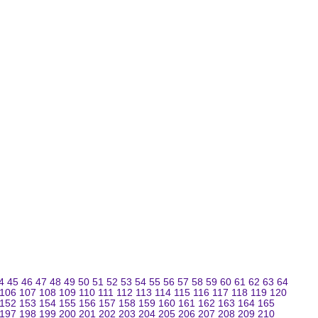
4
45
46
47
48
49
50
51
52
53
54
55
56
57
58
59
60
61
62
63
64
106
107
108
109
110
111
112
113
114
115
116
117
118
119
120
152
153
154
155
156
157
158
159
160
161
162
163
164
165
197
198
199
200
201
202
203
204
205
206
207
208
209
210