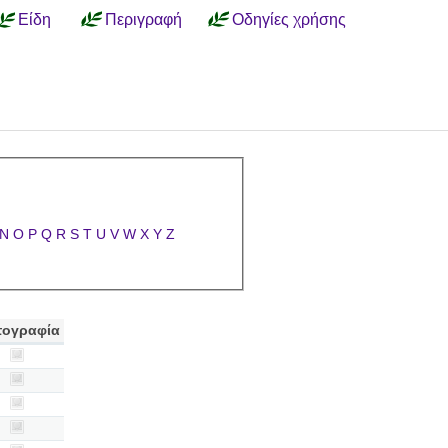
Είδη
Περιγραφή
Οδηγίες χρήσης
N
O
P
Q
R
S
T
U
V
W
X
Y
Z
ογραφία