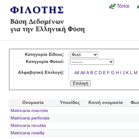
Τόποι
Κατηγορία Είδους:
Κατηγορία Φυτού:
Αλφαβητική Επιλογή:
All
All
A
B
C
D
E
F
G
H
I
J
K
L
M
Ονομασία
Υποείδος
Κοινή ονομασία
Φωτ
Matricaria macrotis
Matricaria perforata
Matricaria recutita
Matricaria rosella