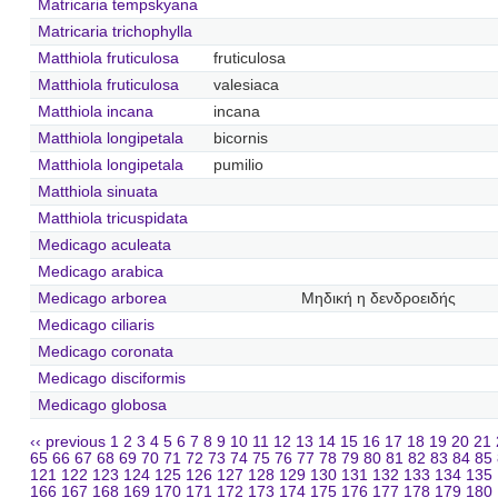
Matricaria tempskyana
Matricaria trichophylla
Matthiola fruticulosa
fruticulosa
Matthiola fruticulosa
valesiaca
Matthiola incana
incana
Matthiola longipetala
bicornis
Matthiola longipetala
pumilio
Matthiola sinuata
Matthiola tricuspidata
Medicago aculeata
Medicago arabica
Medicago arborea
Μηδική η δενδροειδής
Medicago ciliaris
Medicago coronata
Medicago disciformis
Medicago globosa
‹‹ previous
1
2
3
4
5
6
7
8
9
10
11
12
13
14
15
16
17
18
19
20
21
65
66
67
68
69
70
71
72
73
74
75
76
77
78
79
80
81
82
83
84
85
121
122
123
124
125
126
127
128
129
130
131
132
133
134
135
166
167
168
169
170
171
172
173
174
175
176
177
178
179
180