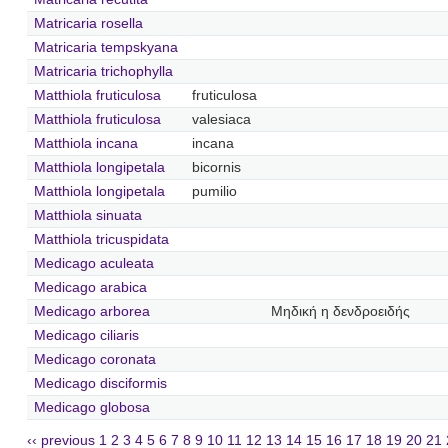
Matricaria rosella
Matricaria tempskyana
Matricaria trichophylla
Matthiola fruticulosa
fruticulosa
Matthiola fruticulosa
valesiaca
Matthiola incana
incana
Matthiola longipetala
bicornis
Matthiola longipetala
pumilio
Matthiola sinuata
Matthiola tricuspidata
Medicago aculeata
Medicago arabica
Medicago arborea
Μηδική η δενδροειδής
Medicago ciliaris
Medicago coronata
Medicago disciformis
Medicago globosa
‹‹ previous
1
2
3
4
5
6
7
8
9
10
11
12
13
14
15
16
17
18
19
20
21