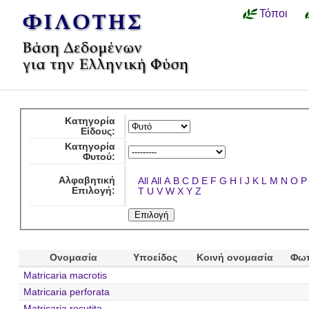
Τόποι
Κατηγορία
Είδους:
Κατηγορία
Φυτού:
Αλφαβητική
All
All
A
B
C
D
E
F
G
H
I
J
K
L
M
N
O
P
Επιλογή:
T
U
V
W
X
Y
Z
Ονομασία
Υποείδος
Κοινή ονομασία
Φωτ
Matricaria macrotis
Matricaria perforata
Matricaria recutita