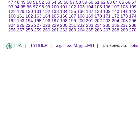
47
48
49
50
51
52
53
54
55
56
57
58
59
60
61
62
63
64
65
66
67
93
94
95
96
97
98
99
100
101
102
103
104
105
106
107
108
109
128
129
130
131
132
133
134
135
136
137
138
139
140
141
142
160
161
162
163
164
165
166
167
168
169
170
171
172
173
174
192
193
194
195
196
197
198
199
200
201
202
203
204
205
206
224
225
226
227
228
229
230
231
232
233
234
235
236
237
238
256
257
258
259
260
261
262
263
264
265
266
267
268
269
270
ITIA
ΤΥΠΠΕΡ
Σχ. Πολ. Μηχ. ΕΜΠ
Επικοινωνία:
filot