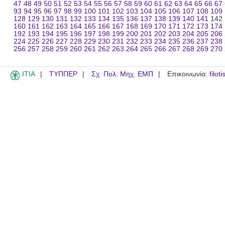
47
48
49
50
51
52
53
54
55
56
57
58
59
60
61
62
63
64
65
66
67
93
94
95
96
97
98
99
100
101
102
103
104
105
106
107
108
109
128
129
130
131
132
133
134
135
136
137
138
139
140
141
142
160
161
162
163
164
165
166
167
168
169
170
171
172
173
174
192
193
194
195
196
197
198
199
200
201
202
203
204
205
206
224
225
226
227
228
229
230
231
232
233
234
235
236
237
238
256
257
258
259
260
261
262
263
264
265
266
267
268
269
270
ITIA
ΤΥΠΠΕΡ
Σχ. Πολ. Μηχ. ΕΜΠ
Επικοινωνία:
filot