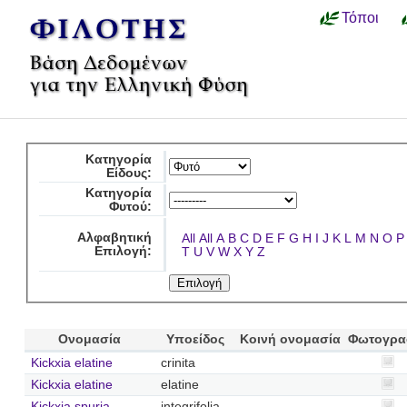
Τόποι
Κατηγορία
Είδους:
Κατηγορία
Φυτού:
Αλφαβητική
All
All
A
B
C
D
E
F
G
H
I
J
K
L
M
N
O
P
Επιλογή:
T
U
V
W
X
Y
Z
Ονομασία
Υποείδος
Κοινή ονομασία
Φωτογρα
Kickxia elatine
crinita
Kickxia elatine
elatine
Kickxia spuria
integrifolia