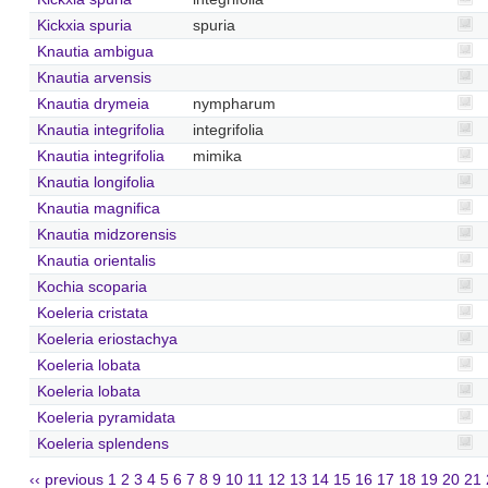
Kickxia spuria
spuria
Knautia ambigua
Knautia arvensis
Knautia drymeia
nympharum
Knautia integrifolia
integrifolia
Knautia integrifolia
mimika
Knautia longifolia
Knautia magnifica
Knautia midzorensis
Knautia orientalis
Kochia scoparia
Koeleria cristata
Koeleria eriostachya
Koeleria lobata
Koeleria lobata
Koeleria pyramidata
Koeleria splendens
‹‹ previous
1
2
3
4
5
6
7
8
9
10
11
12
13
14
15
16
17
18
19
20
21