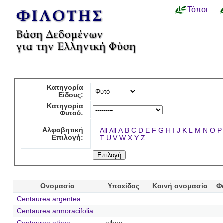
Τόποι
Κατηγορία
Είδους:
Κατηγορία
Φυτού:
Αλφαβητική
All
All
A
B
C
D
E
F
G
H
I
J
K
L
M
N
O
P
Επιλογή:
T
U
V
W
X
Y
Z
Ονομασία
Υποείδος
Κοινή ονομασία
Φ
Centaurea argentea
Centaurea armoracifolia
Centaurea athoa
athoa