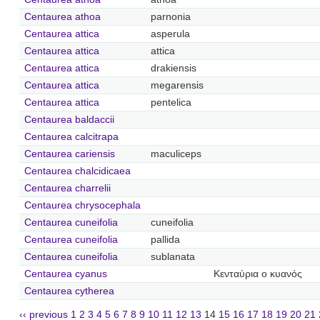
Centaurea athoa
parnonia
Centaurea attica
asperula
Centaurea attica
attica
Centaurea attica
drakiensis
Centaurea attica
megarensis
Centaurea attica
pentelica
Centaurea baldaccii
Centaurea calcitrapa
Centaurea cariensis
maculiceps
Centaurea chalcidicaea
Centaurea charrelii
Centaurea chrysocephala
Centaurea cuneifolia
cuneifolia
Centaurea cuneifolia
pallida
Centaurea cuneifolia
sublanata
Centaurea cyanus
Κενταύρια ο κυανός
Centaurea cytherea
‹‹ previous
1
2
3
4
5
6
7
8
9
10
11
12
13
14
15
16
17
18
19
20
21