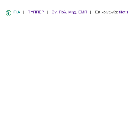
ITIA
ΤΥΠΠΕΡ
Σχ. Πολ. Μηχ. ΕΜΠ
Επικοινωνία:
filot