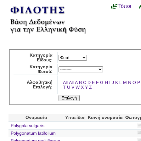
Τόποι
Κατηγορία
Είδους:
Κατηγορία
Φυτού:
Αλφαβητική
All
All
A
B
C
D
E
F
G
H
I
J
K
L
M
N
O
P
Επιλογή:
T
U
V
W
X
Y
Z
Ονομασία
Υποείδος
Κοινή ονομασία
Φωτογ
Polygala vulgaris
Polygonatum latifolium
Polygonatum multiflorum