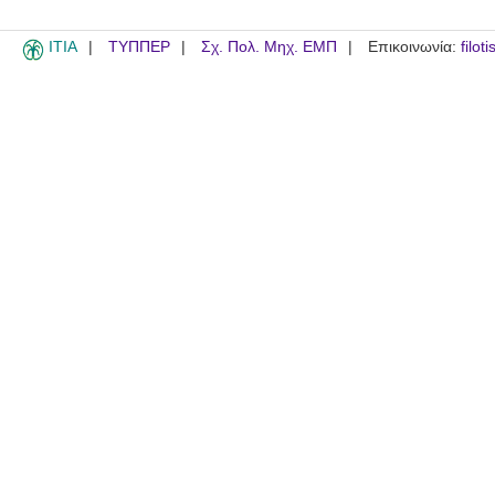
ITIA
ΤΥΠΠΕΡ
Σχ. Πολ. Μηχ. ΕΜΠ
Επικοινωνία:
filot