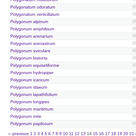
Polygonatum odoratum
Polygonatum verticillatum
Polygonum alpinum
Polygonum amphibium
Polygonum arenarium
Polygonum arenastrum
Polygonum aviculare
Polygonum bistorta
Polygonum equisetiforme
Polygonum hydropiper
Polygonum icaricum
Polygonum idaeum
Polygonum lapathifolium
Polygonum longipes
Polygonum maritimum
Polygonum mite
Polygonum papilosum
‹‹ previous
1
2
3
4
5
6
7
8
9
10
11
12
13
14
15
16
17
18
19
20
21