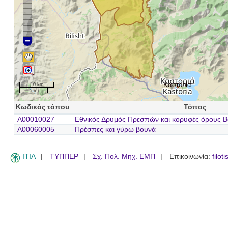
Καστορία
10 km
5 mi
Κωδικός τόπου
Τόπος
A00010027
Εθνικός Δρυμός Πρεσπών και κορυφές όρους Β
A00060005
Πρέσπες και γύρω βουνά
ITIA
ΤΥΠΠΕΡ
Σχ. Πολ. Μηχ. ΕΜΠ
Επικοινωνία:
filot