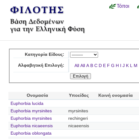
Τόποι
Κατηγορία Είδους:
Αλφαβητική Επιλογή:
All
All
A
B
C
D
E
F
G
H
I
J
K
L
M
Ονομασία
Υποείδος
Κοινή ονομασία
Euphorbia lucida
Euphorbia myrsinites
myrsinites
Euphorbia myrsinites
rechingeri
Euphorbia nicaeensis
nicaeensis
Euphorbia oblongata