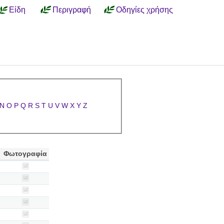
Είδη
Περιγραφή
Οδηγίες χρήσης
N
O
P
Q
R
S
T
U
V
W
X
Y
Z
Φωτογραφία