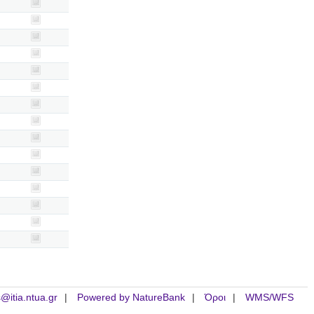
is@itia.ntua.gr
Powered by NatureBank
Όροι
WMS/WFS