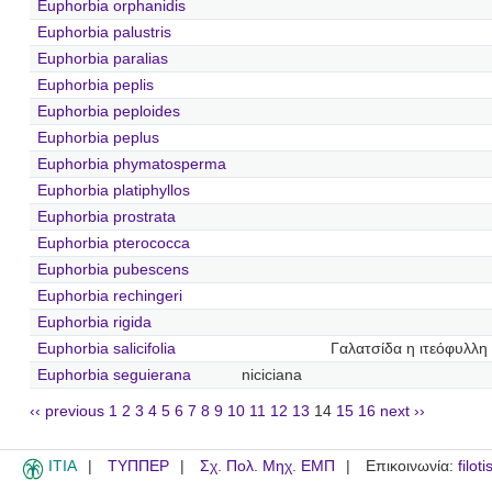
Euphorbia orphanidis
Euphorbia palustris
Euphorbia paralias
Euphorbia peplis
Euphorbia peploides
Euphorbia peplus
Euphorbia phymatosperma
Euphorbia platiphyllos
Euphorbia prostrata
Euphorbia pterococca
Euphorbia pubescens
Euphorbia rechingeri
Euphorbia rigida
Euphorbia salicifolia
Γαλατσίδα η ιτεόφυλλη
Euphorbia seguierana
niciciana
‹‹ previous
1
2
3
4
5
6
7
8
9
10
11
12
13
14
15
16
next ››
ITIA
ΤΥΠΠΕΡ
Σχ. Πολ. Μηχ. ΕΜΠ
Επικοινωνία:
filot