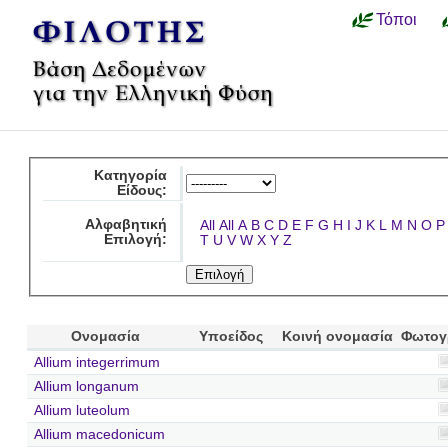
Τόποι
Κατηγορία
Είδους:
Αλφαβητική
All
All
A
B
C
D
E
F
G
H
I
J
K
L
M
N
O
P
Επιλογή:
T
U
V
W
X
Y
Z
Ονομασία
Υποείδος
Κοινή ονομασία
Φωτογ
Allium integerrimum
Allium longanum
Allium luteolum
Allium macedonicum