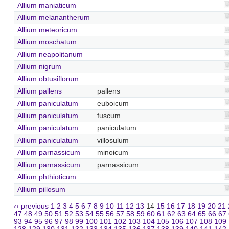
Allium maniaticum
Allium melanantherum
Allium meteoricum
Allium moschatum
Allium neapolitanum
Allium nigrum
Allium obtusiflorum
Allium pallens
pallens
Allium paniculatum
euboicum
Allium paniculatum
fuscum
Allium paniculatum
paniculatum
Allium paniculatum
villosulum
Allium parnassicum
minoicum
Allium parnassicum
parnassicum
Allium phthioticum
Allium pillosum
‹‹ previous
1
2
3
4
5
6
7
8
9
10
11
12
13
14
15
16
17
18
19
20
21
47
48
49
50
51
52
53
54
55
56
57
58
59
60
61
62
63
64
65
66
67
93
94
95
96
97
98
99
100
101
102
103
104
105
106
107
108
109