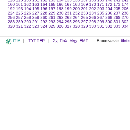
128
129
130
131
132
133
134
135
136
137
138
139
140
141
142
160
161
162
163
164
165
166
167
168
169
170
171
172
173
174
192
193
194
195
196
197
198
199
200
201
202
203
204
205
206
224
225
226
227
228
229
230
231
232
233
234
235
236
237
238
256
257
258
259
260
261
262
263
264
265
266
267
268
269
270
288
289
290
291
292
293
294
295
296
297
298
299
300
301
302
320
321
322
323
324
325
326
327
328
329
330
331
332
333
334
ITIA
ΤΥΠΠΕΡ
Σχ. Πολ. Μηχ. ΕΜΠ
Επικοινωνία:
filot