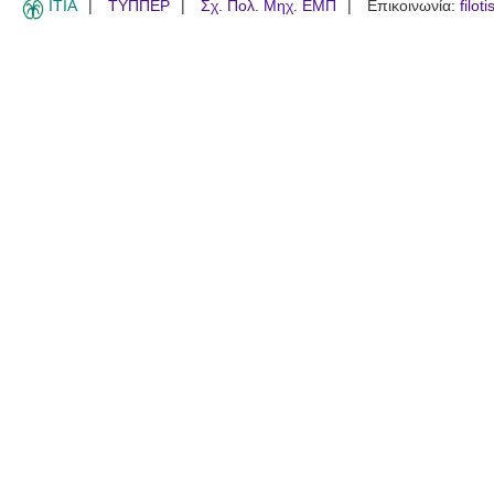
ITIA
ΤΥΠΠΕΡ
Σχ. Πολ. Μηχ. ΕΜΠ
Επικοινωνία:
filot