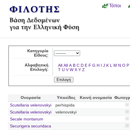
Τόποι
Κατηγορία
Είδους:
Αλφαβητική
All
All
A
B
C
D
E
F
G
H
I
J
K
L
M
N
O
P
Επιλογή:
T
U
V
W
X
Y
Z
Ονομασία
Υποείδος
Κοινή ονομασία
Φωτογρ
Scutellaria velenovskyi
perhispida
Scutellaria velenovskyi
velenovskyi
Secale montanum
Securigera securidaca