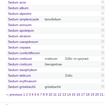
Sedum acre
Sedum album
Sedum alpestre
Sedum amplexicaule
tenuifolium
Sedum annuum
Sedum apoleipon
Sedum atratum
Sedum caespitosum
Sedum cepaea
Sedum confertiflorum
Sedum creticum
creticum
Σέδο το κρητικό
Sedum creticum
hierapetrae
Sedum dasiphyllum
Sedum delicum
Σέδο
Sedum erythraeum
Sedum grisebachii
grisebachii
‹‹ previous
1
2
3
4
5
6
7
8
9
10
11
12
13
14
15
16
17
18
19
20
21