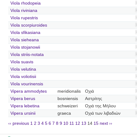
Viola rhodopeia
Viola riviniana
Viola rupestris
Viola scorpiuroides
Viola sfikasiana
Viola sieheana
Viola stojanowii
Viola striis-notata
Viola suavis
Viola velutina
Viola voliotisii
Viola vourinensis
Vipera ammodytes
meridionalis
Οχιά
Vipera berus
bosniensis
Αστρίτης
Vipera lebetina
schweizeri
Οχιά της Μήλου
Vipera ursinii
graeca
Οχιά των λιβαδιών
‹‹ previous
1
2
3
4
5
6
7
8
9
10
11
12
13
14
15
next ››