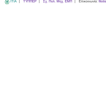
ITIA
ΤΥΠΠΕΡ
Σχ. Πολ. Μηχ. ΕΜΠ
Επικοινωνία:
filot