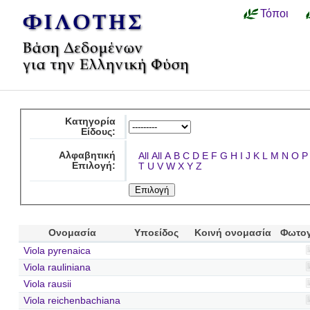
Τόποι
Κατηγορία
Είδους:
Αλφαβητική
All
All
A
B
C
D
E
F
G
H
I
J
K
L
M
N
O
P
Επιλογή:
T
U
V
W
X
Y
Z
Ονομασία
Υποείδος
Κοινή ονομασία
Φωτο
Viola pyrenaica
Viola rauliniana
Viola rausii
Viola reichenbachiana