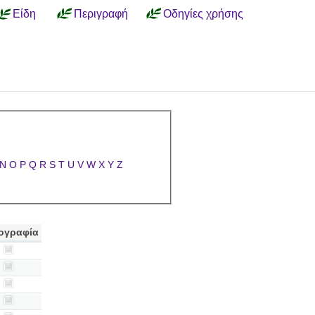
Είδη
Περιγραφή
Οδηγίες χρήσης
N
O
P
Q
R
S
T
U
V
W
X
Y
Z
ογραφία