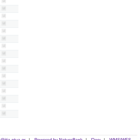
is@itia.ntua.gr
Powered by NatureBank
Όροι
WMS/WFS