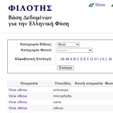
Τόποι
Κατηγορία Είδους:
Κατηγορία Φυτού:
Αλφαβητική Επιλογή:
All
All
A
B
C
D
E
F
G
H
I
J
K
L
M
Ονομασία
Υποείδος
Κοινή ονομασία
Φωτ
Vicia villosa
eriocarpa
Vicia villosa
microphylla
Vicia villosa
varia
Vicia villosa
villosa