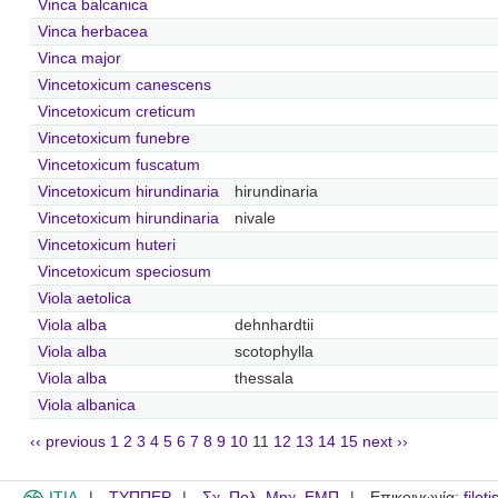
Vinca balcanica
Vinca herbacea
Vinca major
Vincetoxicum canescens
Vincetoxicum creticum
Vincetoxicum funebre
Vincetoxicum fuscatum
Vincetoxicum hirundinaria
hirundinaria
Vincetoxicum hirundinaria
nivale
Vincetoxicum huteri
Vincetoxicum speciosum
Viola aetolica
Viola alba
dehnhardtii
Viola alba
scotophylla
Viola alba
thessala
Viola albanica
‹‹ previous
1
2
3
4
5
6
7
8
9
10
11
12
13
14
15
next ››
ITIA
ΤΥΠΠΕΡ
Σχ. Πολ. Μηχ. ΕΜΠ
Επικοινωνία:
filot