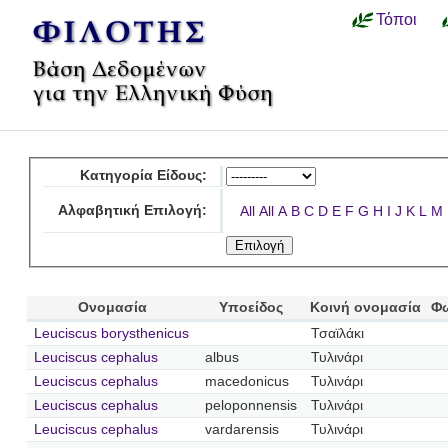
Τόποι
Κατηγορία Είδους:
Αλφαβητική Επιλογή:
All
All
A
B
C
D
E
F
G
H
I
J
K
L
M
Ονομασία
Υποείδος
Κοινή ονομασία
Φ
Leuciscus borysthenicus
Τσαϊλάκι
Leuciscus cephalus
albus
Τυλινάρι
Leuciscus cephalus
macedonicus
Τυλινάρι
Leuciscus cephalus
peloponnensis
Τυλινάρι
Leuciscus cephalus
vardarensis
Τυλινάρι