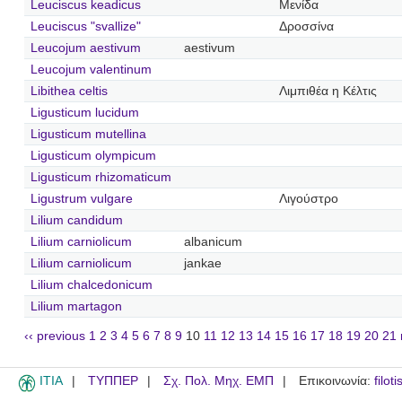
Leuciscus keadicus
Μενίδα
Leuciscus "svallize"
Δροσσίνα
Leucojum aestivum
aestivum
Leucojum valentinum
Libithea celtis
Λιμπιθέα η Κέλτις
Ligusticum lucidum
Ligusticum mutellina
Ligusticum olympicum
Ligusticum rhizomaticum
Ligustrum vulgare
Λιγούστρο
Lilium candidum
Lilium carniolicum
albanicum
Lilium carniolicum
jankae
Lilium chalcedonicum
Lilium martagon
‹‹ previous
1
2
3
4
5
6
7
8
9
10
11
12
13
14
15
16
17
18
19
20
21
ITIA
ΤΥΠΠΕΡ
Σχ. Πολ. Μηχ. ΕΜΠ
Επικοινωνία:
filot