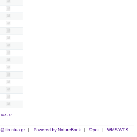
next ››
is@itia.ntua.gr
Powered by NatureBank
Όροι
WMS/WFS