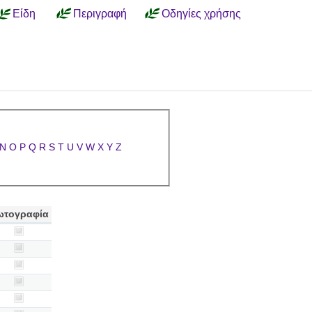
Είδη
Περιγραφή
Οδηγίες χρήσης
N
O
P
Q
R
S
T
U
V
W
X
Y
Z
ωτογραφία