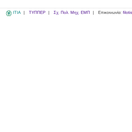
ITIA
ΤΥΠΠΕΡ
Σχ. Πολ. Μηχ. ΕΜΠ
Επικοινωνία:
filot