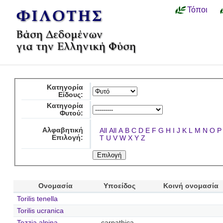
Τόποι
Κατηγορία
Είδους:
Κατηγορία
Φυτού:
Αλφαβητική
All
All
A
B
C
D
E
F
G
H
I
J
K
L
M
N
O
P
Επιλογή:
T
U
V
W
X
Y
Z
Ονομασία
Υποείδος
Κοινή ονομασία
Torilis tenella
Torilis ucranica
Tozzia alpina
carpathica