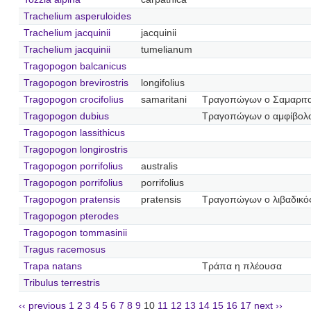
Trachelium asperuloides
Trachelium jacquinii
jacquinii
Trachelium jacquinii
tumelianum
Tragopogon balcanicus
Tragopogon brevirostris
longifolius
Tragopogon crocifolius
samaritani
Τραγοπώγων ο Σαμαριτα
Tragopogon dubius
Τραγοπώγων ο αμφίβολ
Tragopogon lassithicus
Tragopogon longirostris
Tragopogon porrifolius
australis
Tragopogon porrifolius
porrifolius
Tragopogon pratensis
pratensis
Τραγοπώγων ο λιβαδικό
Tragopogon pterodes
Tragopogon tommasinii
Tragus racemosus
Trapa natans
Τράπα η πλέουσα
Tribulus terrestris
‹‹ previous
1
2
3
4
5
6
7
8
9
10
11
12
13
14
15
16
17
next ››