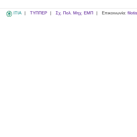
ITIA
ΤΥΠΠΕΡ
Σχ. Πολ. Μηχ. ΕΜΠ
Επικοινωνία:
filot