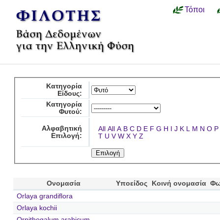
Τόποι
Κατηγορία
Είδους:
Κατηγορία
Φυτού:
Αλφαβητική
All
All
A
B
C
D
E
F
G
H
I
J
K
L
M
N
O
P
Επιλογή:
T
U
V
W
X
Y
Z
Ονομασία
Υποείδος
Κοινή ονομασία
Φω
Orlaya grandiflora
Orlaya kochii
Ornithogalum arabicum