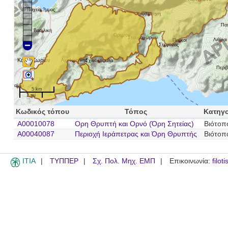
Παχεία ?μμος
Χρυσοπηγή
Πα
Βασιλική
Ορεινόν
Σταυροχώριον
Λιθίναι
Πεύκοι
Αγ. Στέφανος
Κάτω Χωρίον
Αγ. Ιωάννης
Σχινοκάψαλα
Περι
Βαϊνιά
5 km
2 mi
Κωδικός τόπου
Τόπος
Κατηγο
A00010078
Ορη Θρυπτή και Ορνό (Όρη Σητείας)
Βιότοπ
A00040087
Περιοχή Ιεράπετρας και Όρη Θρυπτής
Βιότοπ
ITIA
ΤΥΠΠΕΡ
Σχ. Πολ. Μηχ. ΕΜΠ
Επικοινωνία:
filot