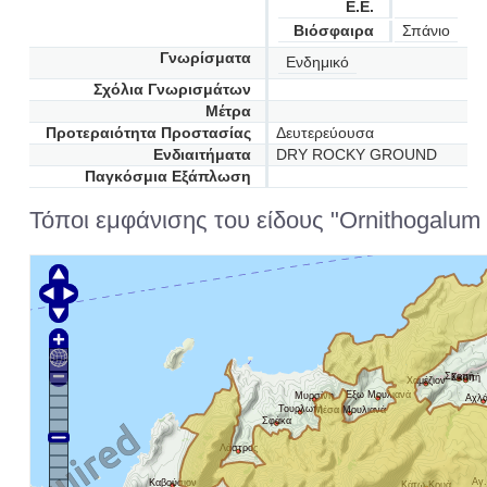
Ε.Ε.
Βιόσφαιρα
Σπάνιο
Γνωρίσματα
Ενδημικό
Σχόλια Γνωρισμάτων
Μέτρα
Προτεραιότητα Προστασίας
Δευτερεύουσα
Ενδιαιτήματα
DRY ROCKY GROUND
Παγκόσμια Εξάπλωση
Τόποι εμφάνισης του είδους "Ornithogalum 
Σκοπή
Σκοπή
Χαμέζιον
Έξω Μουλιανά
Μυρσίνη
Αχλά
Τουρλωτή
Μέσα Μουλιανά
Σφάκα
Λάστρος
Αγ
Καβούσιον
Κάτω Κρυά