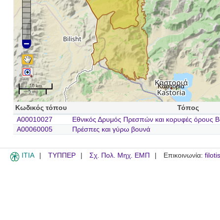
Καστορία
10 km
5 mi
Κωδικός τόπου
Τόπος
A00010027
Εθνικός Δρυμός Πρεσπών και κορυφές όρους Β
A00060005
Πρέσπες και γύρω βουνά
ITIA
ΤΥΠΠΕΡ
Σχ. Πολ. Μηχ. ΕΜΠ
Επικοινωνία:
filot