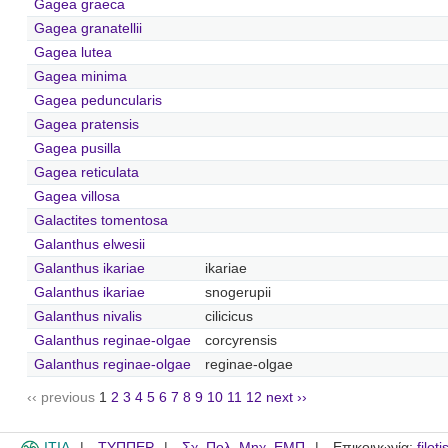
Gagea graeca
Gagea granatellii
Gagea lutea
Gagea minima
Gagea peduncularis
Gagea pratensis
Gagea pusilla
Gagea reticulata
Gagea villosa
Galactites tomentosa
Galanthus elwesii
Galanthus ikariae
ikariae
Galanthus ikariae
snogerupii
Galanthus nivalis
cilicicus
Galanthus reginae-olgae
corcyrensis
Galanthus reginae-olgae
reginae-olgae
‹‹ previous
1
2
3
4
5
6
7
8
9
10
11
12
next ››
ITIA
ΤΥΠΠΕΡ
Σχ. Πολ. Μηχ. ΕΜΠ
Επικοινωνία:
filot