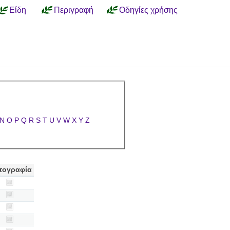
Είδη
Περιγραφή
Οδηγίες χρήσης
N
O
P
Q
R
S
T
U
V
W
X
Y
Z
τογραφία