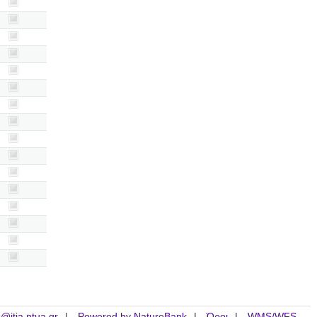
is@itia.ntua.gr
Powered by NatureBank
Όροι
WMS/WFS