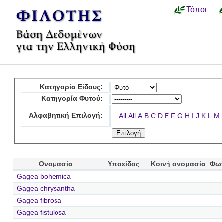
Τόποι
Κατηγορία Είδους:
Κατηγορία Φυτού:
Αλφαβητική Επιλογή:
All
All
A
B
C
D
E
F
G
H
I
J
K
L
M
Ονομασία
Υποείδος
Κοινή ονομασία
Φω
Gagea bohemica
Gagea chrysantha
Gagea fibrosa
Gagea fistulosa