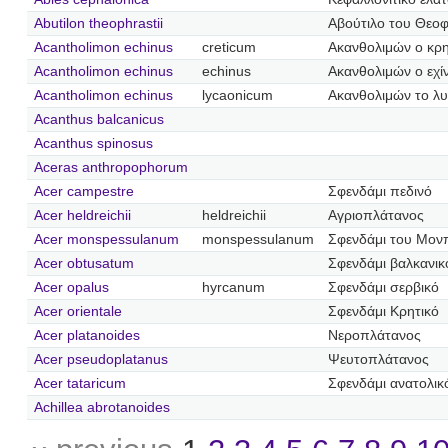
Abutilon theophrastii
Αβούτιλο του Θεο
Acantholimon echinus
creticum
Ακανθολιμών ο κρη
Acantholimon echinus
echinus
Ακανθολιμών ο εχί
Acantholimon echinus
lycaonicum
Ακανθολιμών το λυ
Acanthus balcanicus
Acanthus spinosus
Aceras anthropophorum
Acer campestre
Σφενδάμι πεδινό
Acer heldreichii
heldreichii
Αγριοπλάτανος
Acer monspessulanum
monspessulanum
Σφενδάμι του Μονπ
Acer obtusatum
Σφενδάμι βαλκανικ
Acer opalus
hyrcanum
Σφενδάμι σερβικό
Acer orientale
Σφενδάμι Κρητικό
Acer platanoides
Νεροπλάτανος
Acer pseudoplatanus
Ψευτοπλάτανος
Acer tataricum
Σφενδάμι ανατολικ
Achillea abrotanoides