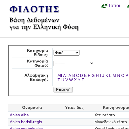
Τόποι
Κατηγορία
Είδους:
Κατηγορία
Φυτού:
Αλφαβητική
All
All
A
B
C
D
E
F
G
H
I
J
K
L
M
N
O
P
Επιλογή:
T
U
V
W
X
Y
Z
Ονομασία
Υποείδος
Κοινή ονομα
Abies alba
Χτενοέλατο
Abies borisii-regis
Μακεδονικό έλατο
Abies cephalonica
Κεφαλλονίτικο έλα