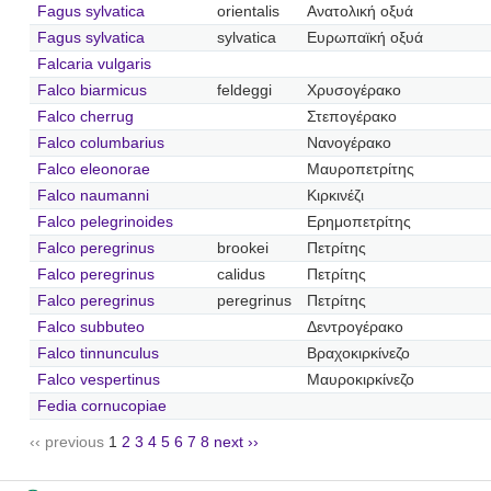
Fagus sylvatica
orientalis
Ανατολική οξυά
Fagus sylvatica
sylvatica
Ευρωπαϊκή οξυά
Falcaria vulgaris
Falco biarmicus
feldeggi
Χρυσογέρακο
Falco cherrug
Στεπογέρακο
Falco columbarius
Νανογέρακο
Falco eleonorae
Μαυροπετρίτης
Falco naumanni
Κιρκινέζι
Falco pelegrinoides
Ερημοπετρίτης
Falco peregrinus
brookei
Πετρίτης
Falco peregrinus
calidus
Πετρίτης
Falco peregrinus
peregrinus
Πετρίτης
Falco subbuteo
Δεντρογέρακο
Falco tinnunculus
Βραχοκιρκίνεζο
Falco vespertinus
Μαυροκιρκίνεζο
Fedia cornucopiae
‹‹ previous
1
2
3
4
5
6
7
8
next ››