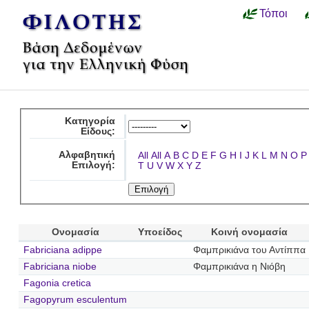
Τόποι
Κατηγορία
Είδους:
Αλφαβητική
All
All
A
B
C
D
E
F
G
H
I
J
K
L
M
N
O
P
Επιλογή:
T
U
V
W
X
Y
Z
Ονομασία
Υποείδος
Κοινή ονομασία
Fabriciana adippe
Φαμπρικιάνα του Αντίππα
Fabriciana niobe
Φαμπρικιάνα η Νιόβη
Fagonia cretica
Fagopyrum esculentum