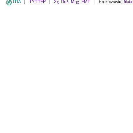
ITIA
ΤΥΠΠΕΡ
Σχ. Πολ. Μηχ. ΕΜΠ
Επικοινωνία:
filot