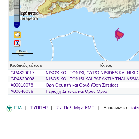
Ιεράπετρα
10 km
5 mi
Κωδικός τόπου
Τόπος
GR4320017
NISOS KOUFONISI, GYRO NISIDES KAI NISI
GR4320008
NISOS KOUFONISI KAI PARAKTIA THALASSIA
A00010078
Ορη Θρυπτή και Ορνό (Όρη Σητείας)
A00040086
Περιοχή Σητείας και Όρος Ορνό
ITIA
ΤΥΠΠΕΡ
Σχ. Πολ. Μηχ. ΕΜΠ
Επικοινωνία:
filot