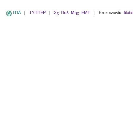
ITIA
ΤΥΠΠΕΡ
Σχ. Πολ. Μηχ. ΕΜΠ
Επικοινωνία:
filot