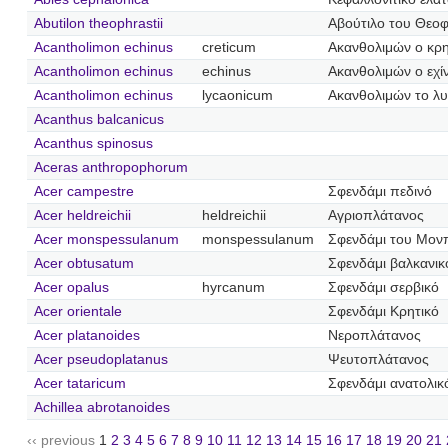
Abutilon theophrastii
Αβούτιλο του Θεο
Acantholimon echinus
creticum
Ακανθολιμών ο κρη
Acantholimon echinus
echinus
Ακανθολιμών ο εχί
Acantholimon echinus
lycaonicum
Ακανθολιμών το λυ
Acanthus balcanicus
Acanthus spinosus
Aceras anthropophorum
Acer campestre
Σφενδάμι πεδινό
Acer heldreichii
heldreichii
Αγριοπλάτανος
Acer monspessulanum
monspessulanum
Σφενδάμι του Μονπ
Acer obtusatum
Σφενδάμι βαλκανικ
Acer opalus
hyrcanum
Σφενδάμι σερβικό
Acer orientale
Σφενδάμι Κρητικό
Acer platanoides
Νεροπλάτανος
Acer pseudoplatanus
Ψευτοπλάτανος
Acer tataricum
Σφενδάμι ανατολικ
Achillea abrotanoides
‹‹ previous
1
2
3
4
5
6
7
8
9
10
11
12
13
14
15
16
17
18
19
20
21