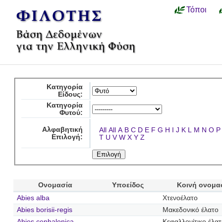
Τόποι
Κατηγορία
Είδους:
Κατηγορία
Φυτού:
Αλφαβητική
All
All
A
B
C
D
E
F
G
H
I
J
K
L
M
N
O
P
Επιλογή:
T
U
V
W
X
Y
Z
Ονομασία
Υποείδος
Κοινή ονομα
Abies alba
Χτενοέλατο
Abies borisii-regis
Μακεδονικό έλατο
Abies cephalonica
Κεφαλλονίτικο έλα