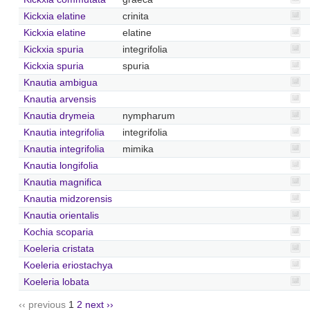
Kickxia elatine
crinita
Kickxia elatine
elatine
Kickxia spuria
integrifolia
Kickxia spuria
spuria
Knautia ambigua
Knautia arvensis
Knautia drymeia
nympharum
Knautia integrifolia
integrifolia
Knautia integrifolia
mimika
Knautia longifolia
Knautia magnifica
Knautia midzorensis
Knautia orientalis
Kochia scoparia
Koeleria cristata
Koeleria eriostachya
Koeleria lobata
‹‹ previous
1
2
next ››