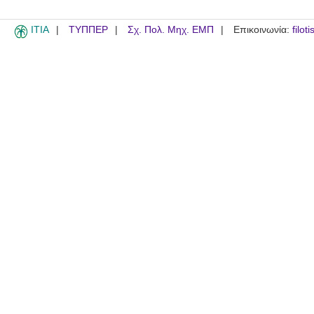
ITIA
ΤΥΠΠΕΡ
Σχ. Πολ. Μηχ. ΕΜΠ
Επικοινωνία:
filot