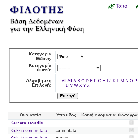
Τόποι
Κατηγορία
Είδους:
Κατηγορία
Φυτού:
Αλφαβητική
All
All
A
B
C
D
E
F
G
H
I
J
K
L
M
N
O
P
Επιλογή:
T
U
V
W
X
Y
Z
Ονομασία
Υποείδος
Κοινή ονομασία
Φωτογρα
Kernera saxatilis
Kickxia commutata
commutata
Kickxia commutata
graeca