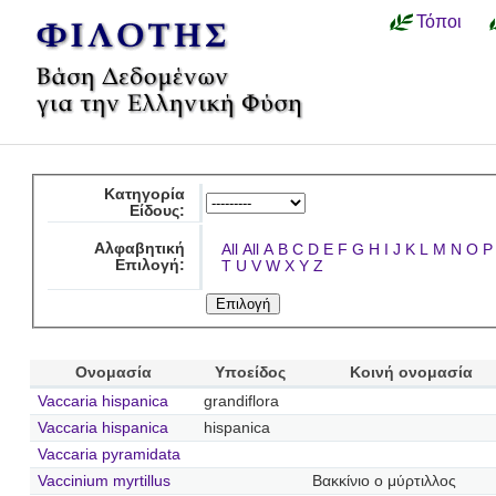
Τόποι
Κατηγορία
Είδους:
Αλφαβητική
All
All
A
B
C
D
E
F
G
H
I
J
K
L
M
N
O
P
Επιλογή:
T
U
V
W
X
Y
Z
Ονομασία
Υποείδος
Κοινή ονομασία
Vaccaria hispanica
grandiflora
Vaccaria hispanica
hispanica
Vaccaria pyramidata
Vaccinium myrtillus
Βακκίνιο ο μύρτιλλος