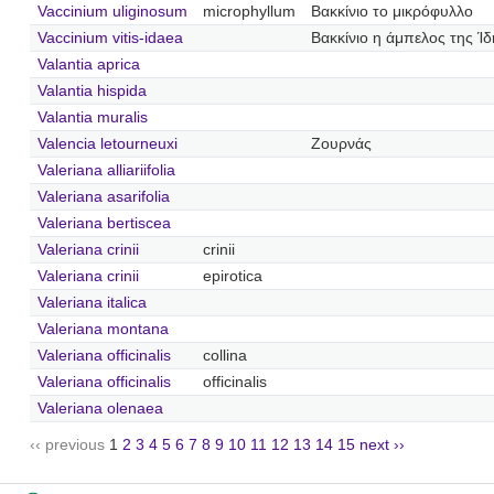
Vaccinium uliginosum
microphyllum
Βακκίνιο το μικρόφυλλο
Vaccinium vitis-idaea
Βακκίνιο η άμπελος της Ίδ
Valantia aprica
Valantia hispida
Valantia muralis
Valencia letourneuxi
Ζουρνάς
Valeriana alliariifolia
Valeriana asarifolia
Valeriana bertiscea
Valeriana crinii
crinii
Valeriana crinii
epirotica
Valeriana italica
Valeriana montana
Valeriana officinalis
collina
Valeriana officinalis
officinalis
Valeriana olenaea
‹‹ previous
1
2
3
4
5
6
7
8
9
10
11
12
13
14
15
next ››