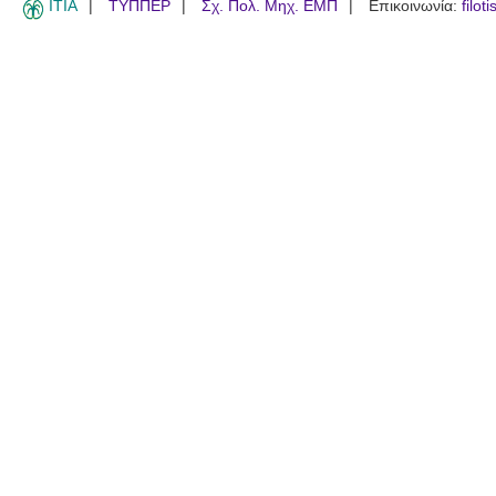
ITIA
ΤΥΠΠΕΡ
Σχ. Πολ. Μηχ. ΕΜΠ
Επικοινωνία:
filot