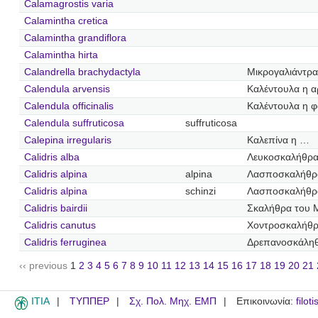
Calamagrostis varia
Calamintha cretica
Calamintha grandiflora
Calamintha hirta
Calandrella brachydactyla
Μικρογαλιάντρα
Calendula arvensis
Καλέντουλα η α
Calendula officinalis
Καλέντουλα η φ
Calendula suffruticosa
suffruticosa
Calepina irregularis
Καλεπίνα η …
Calidris alba
Λευκοσκαλήθρ
Calidris alpina
alpina
Λασποσκαλήθρ
Calidris alpina
schinzi
Λασποσκαλήθρ
Calidris bairdii
Σκαλήθρα του 
Calidris canutus
Χοντροσκαλήθ
Calidris ferruginea
Δρεπανοσκάλη
‹‹ previous
1
2
3
4
5
6
7
8
9
10
11
12
13
14
15
16
17
18
19
20
21
ITIA
ΤΥΠΠΕΡ
Σχ. Πολ. Μηχ. ΕΜΠ
Επικοινωνία:
filot