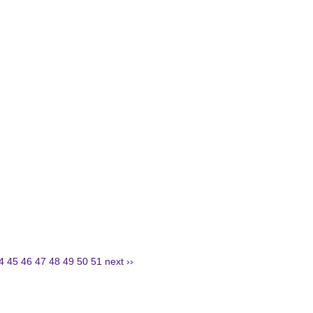
4
45
46
47
48
49
50
51
next ››