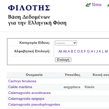
Τόποι
Κατηγορία Είδους:
Αλφαβητική Επιλογή:
All
All
A
B
C
D
E
F
G
H
I
J
K
L
M
Ονομασία
Υποείδος
Κοινή ον
Cachrys ferulacea
Cakile maritima
aegyptiaca
Κάκιλε
Calamagrostis arundinacea
Calamagrostis epigejos
Calamagrostis pseudophragmites