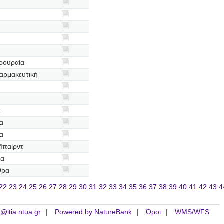
ρουραία
αρμακευτική
α
α
α
Μπαίρντ
ρα
θρα
22
23
24
25
26
27
28
29
30
31
32
33
34
35
36
37
38
39
40
41
42
43
4
is@itia.ntua.gr
Powered by NatureBank
Όροι
WMS/WFS