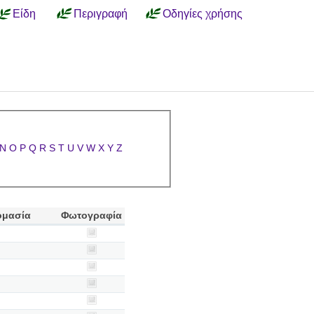
Είδη
Περιγραφή
Οδηγίες χρήσης
N
O
P
Q
R
S
T
U
V
W
X
Y
Z
ομασία
Φωτογραφία