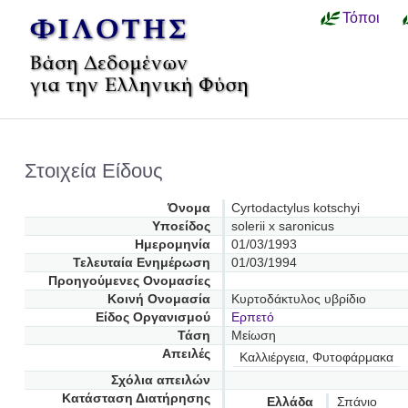
Τόποι
Στοιχεία Είδους
Όνομα
Cyrtodactylus kotschyi
Υποείδος
solerii x saronicus
Ημερομηνία
01/03/1993
Τελευταία Ενημέρωση
01/03/1994
Προηγούμενες Oνομασίες
Κοινή Ονομασία
Κυρτοδάκτυλος υβρίδιο
Είδος Οργανισμού
Ερπετό
Τάση
Μείωση
Απειλές
Καλλιέργεια, Φυτοφάρμακα
Σχόλια απειλών
Κατάσταση Διατήρησης
Ελλάδα
Σπάνιο