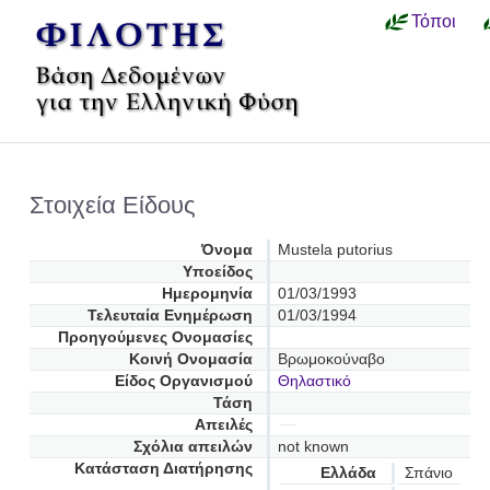
Τόποι
Στοιχεία Είδους
Όνομα
Mustela putorius
Υποείδος
Ημερομηνία
01/03/1993
Τελευταία Ενημέρωση
01/03/1994
Προηγούμενες Oνομασίες
Κοινή Ονομασία
Βρωμοκούναβο
Είδος Οργανισμού
Θηλαστικό
Τάση
Απειλές
Σχόλια απειλών
not known
Κατάσταση Διατήρησης
Ελλάδα
Σπάνιο