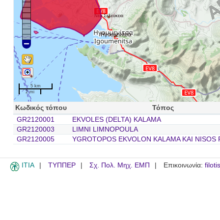
Νέα Σελεύκεια
Ηγουμενίτσα
5 km
2 mi
Κωδικός τόπου
Τόπος
GR2120001
EKVOLES (DELTA) KALAMA
GR2120003
LIMNI LIMNOPOULA
GR2120005
YGROTOPOS EKVOLON KALAMA KAI NISOS 
ITIA
ΤΥΠΠΕΡ
Σχ. Πολ. Μηχ. ΕΜΠ
Επικοινωνία:
filot