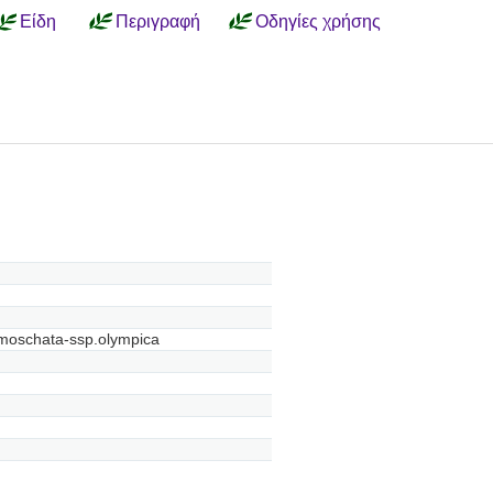
Είδη
Περιγραφή
Οδηγίες χρήσης
 moschata-ssp.olympica