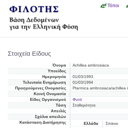
Τόποι
Στοιχεία Είδους
Όνομα
Achillea ambrosiaca
Υποείδος
Ημερομηνία
01/03/1993
Τελευταία Ενημέρωση
01/03/1994
Προηγούμενες Oνομασίες
Ptarmica ambrosiaca/achillea
Κοινή Ονομασία
Είδος Οργανισμού
Φυτό
Τάση
Σταθερότητα
Απειλές
Σχόλια απειλών
Κατάσταση Διατήρησης
Ελλάδα
Σπάνιο