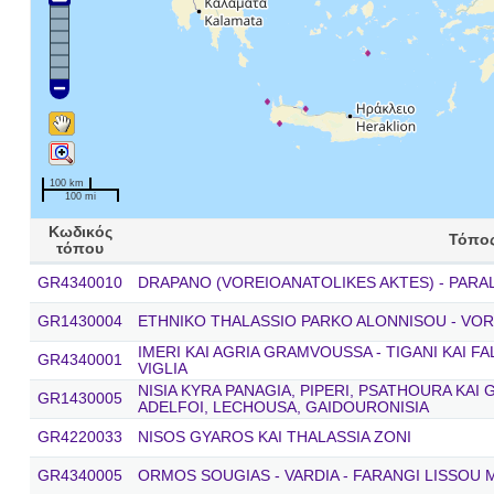
100 km
100 mi
Κωδικός
Τόπο
τόπου
GR4340010
DRAPANO (VOREIOANATOLIKES AKTES) - PARA
GR1430004
ETHNIKO THALASSIO PARKO ALONNISOU - VO
IMERI KAI AGRIA GRAMVOUSSA - TIGANI KAI FA
GR4340001
VIGLIA
NISIA KYRA PANAGIA, PIPERI, PSATHOURA KAI
GR1430005
ADELFOI, LECHOUSA, GAIDOURONISIA
GR4220033
NISOS GYAROS KAI THALASSIA ZONI
GR4340005
ORMOS SOUGIAS - VARDIA - FARANGI LISSOU 