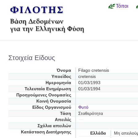
Τόποι
Στοιχεία Είδους
Όνομα
Filago cretensis
Υποείδος
cretensis
Ημερομηνία
01/03/1993
Τελευταία Ενημέρωση
01/03/1994
Προηγούμενες Oνομασίες
Κοινή Ονομασία
Είδος Οργανισμού
Φυτό
Τάση
Σταθερότητα
Απειλές
Σχόλια απειλών
Κατάσταση Διατήρησης
Ελλάδα
Μη απειλού