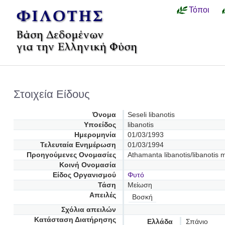
Τόποι
Στοιχεία Είδους
Όνομα
Seseli libanotis
Υποείδος
libanotis
Ημερομηνία
01/03/1993
Τελευταία Ενημέρωση
01/03/1994
Προηγούμενες Oνομασίες
Athamanta libanotis/libanotis 
Κοινή Ονομασία
Είδος Οργανισμού
Φυτό
Τάση
Μείωση
Απειλές
Βοσκή
Σχόλια απειλών
Κατάσταση Διατήρησης
Ελλάδα
Σπάνιο