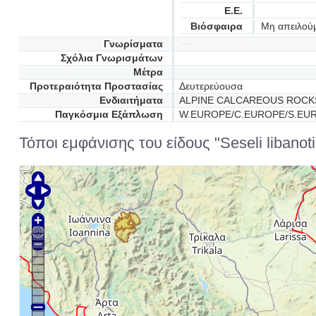
Ε.Ε.
Βιόσφαιρα
Μη απειλού
Γνωρίσματα
Σχόλια Γνωρισμάτων
Μέτρα
Προτεραιότητα Προστασίας
Δευτερεύουσα
Ενδιαιτήματα
ALPINE CALCAREOUS ROCKS
Παγκόσμια Εξάπλωση
W.EUROPE/C.EUROPE/S.EU
Τόποι εμφάνισης του είδους "Seseli libanotis