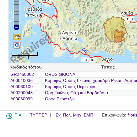
50 km
20 mi
Κωδικός τόπου
Τόπος
GR2450002
OROS GKIONA
A00040036
Κορυφές Ορους Γκιώνα, χαράδρα Ρεκάς, Λαζόρε
A00060100
Κορυφές Όρους Περιστέρι
A00200048
Όρη Γκιώνα, Οίτη και Βαρδούσια
A00060099
Όρος Περιστέρι
ITIA
ΤΥΠΠΕΡ
Σχ. Πολ. Μηχ. ΕΜΠ
Επικοινωνία:
filot