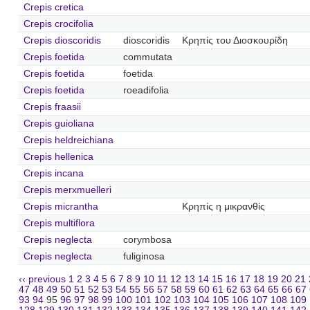
Crepis cretica
Crepis crocifolia
Crepis dioscoridis
dioscoridis
Κρηπίς του Διοσκουρίδη
Crepis foetida
commutata
Crepis foetida
foetida
Crepis foetida
roeadifolia
Crepis fraasii
Crepis guioliana
Crepis heldreichiana
Crepis hellenica
Crepis incana
Crepis merxmuelleri
Crepis micrantha
Κρηπίς η μικρανθίς
Crepis multiflora
Crepis neglecta
corymbosa
Crepis neglecta
fuliginosa
‹‹ previous
1
2
3
4
5
6
7
8
9
10
11
12
13
14
15
16
17
18
19
20
21
47
48
49
50
51
52
53
54
55
56
57
58
59
60
61
62
63
64
65
66
67
93
94
95
96
97
98
99
100
101
102
103
104
105
106
107
108
109