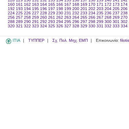
128
129
130
131
132
133
134
135
136
137
138
139
140
141
142
160
161
162
163
164
165
166
167
168
169
170
171
172
173
174
192
193
194
195
196
197
198
199
200
201
202
203
204
205
206
224
225
226
227
228
229
230
231
232
233
234
235
236
237
238
256
257
258
259
260
261
262
263
264
265
266
267
268
269
270
288
289
290
291
292
293
294
295
296
297
298
299
300
301
302
320
321
322
323
324
325
326
327
328
329
330
331
332
333
334
ITIA
ΤΥΠΠΕΡ
Σχ. Πολ. Μηχ. ΕΜΠ
Επικοινωνία:
filot