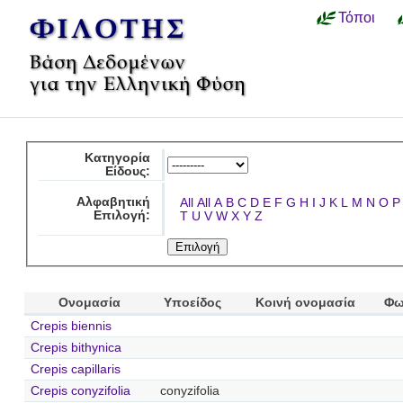
Τόποι
Κατηγορία
Είδους:
Αλφαβητική
All
All
A
B
C
D
E
F
G
H
I
J
K
L
M
N
O
P
Επιλογή:
T
U
V
W
X
Y
Z
Ονομασία
Υποείδος
Κοινή ονομασία
Φω
Crepis biennis
Crepis bithynica
Crepis capillaris
Crepis conyzifolia
conyzifolia