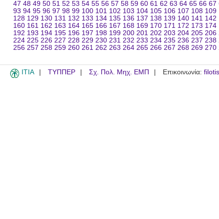
47
48
49
50
51
52
53
54
55
56
57
58
59
60
61
62
63
64
65
66
67
93
94
95
96
97
98
99
100
101
102
103
104
105
106
107
108
109
128
129
130
131
132
133
134
135
136
137
138
139
140
141
142
160
161
162
163
164
165
166
167
168
169
170
171
172
173
174
192
193
194
195
196
197
198
199
200
201
202
203
204
205
206
224
225
226
227
228
229
230
231
232
233
234
235
236
237
238
256
257
258
259
260
261
262
263
264
265
266
267
268
269
270
ITIA
ΤΥΠΠΕΡ
Σχ. Πολ. Μηχ. ΕΜΠ
Επικοινωνία:
filot