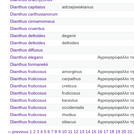
Dianthus capitatus
adrzejowskianus
Dianthus carthusianorum
Dianthus cinnamomeus
Dianthus cruentus
Dianthus deltoides
degenii
Dianthus deltoides
deltoides
Dianthus diffusus
Dianthus elegans
Αγριογαρύφαλλο τ
Dianthus formanekii
Dianthus fruticosus
amorginus
Αγριογαρύφαλλο τ
Dianthus fruticosus
carpathus
Αγριογαρύφαλλο τ
Dianthus fruticosus
creticus
Αγριογαρύφαλλο τ
Dianthus fruticosus
fruticosus
Αγριογαρύφαλλο το
Dianthus fruticosus
karavius
Αγριογαρύφαλλο το
Dianthus fruticosus
occidentalis
Αγριογαρύφαλλο το
Dianthus fruticosus
rhodius
Αγριογαρύφαλλο τ
Dianthus fruticosus
sitiacus
Αγριογαρύφαλλο τη
‹‹ previous
1
2
3
4
5
6
7
8
9
10
11
12
13
14
15
16
17
18
19
20
21