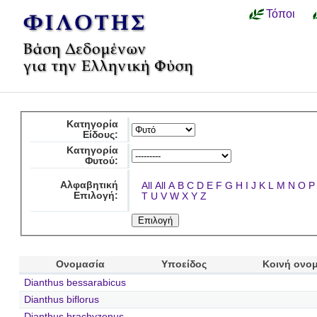
Τόποι
Κατηγορία
Είδους:
Κατηγορία
Φυτού:
Αλφαβητική
All
All
A
B
C
D
E
F
G
H
I
J
K
L
M
N
O
P
Επιλογή:
T
U
V
W
X
Y
Z
Ονομασία
Υποείδος
Κοινή ονο
Dianthus bessarabicus
Dianthus biflorus
Dianthus brachyzonus