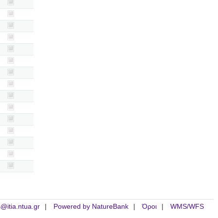
is@itia.ntua.gr
Powered by NatureBank
Όροι
WMS/WFS