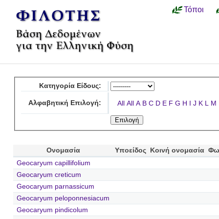
Τόποι
Κατηγορία Είδους:
Αλφαβητική Επιλογή:
All
All
A
B
C
D
E
F
G
H
I
J
K
L
M
Ονομασία
Υποείδος
Κοινή ονομασία
Φω
Geocaryum capillifolium
Geocaryum creticum
Geocaryum parnassicum
Geocaryum peloponnesiacum
Geocaryum pindicolum