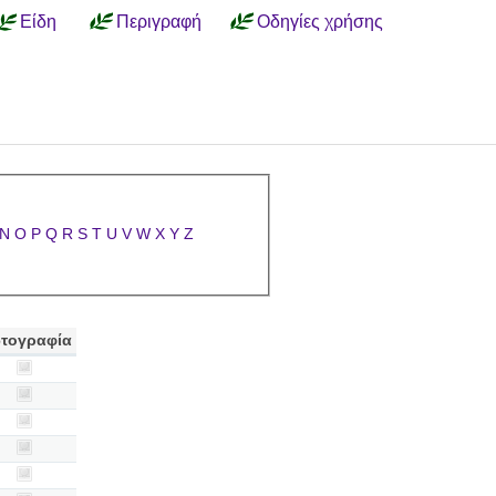
Είδη
Περιγραφή
Οδηγίες χρήσης
N
O
P
Q
R
S
T
U
V
W
X
Y
Z
τογραφία