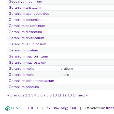
Geocaryum pumilum
Geranium aristatum
Geranium asphodeloides
Geranium bohemicum
Geranium columbinum
Geranium dissectum
Geranium divaricatum
Geranium lanuginosum
Geranium lucidum
Geranium macrorrhizum
Geranium macrostylum
Geranium molle
brutium
Geranium molle
molle
Geranium peloponnesiacum
Geranium phaeum
‹‹ previous
1
2
3
4
5
6
7
8
9
10
11
12
13
14
next ››
ITIA
ΤΥΠΠΕΡ
Σχ. Πολ. Μηχ. ΕΜΠ
Επικοινωνία:
filot