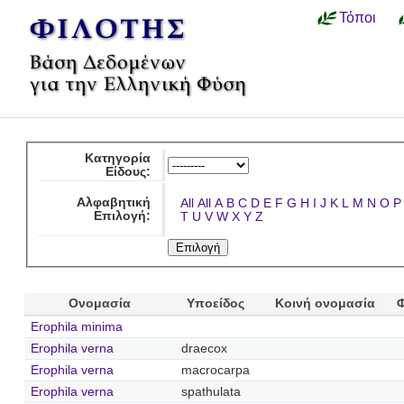
Τόποι
Κατηγορία
Είδους:
Αλφαβητική
All
All
A
B
C
D
E
F
G
H
I
J
K
L
M
N
O
P
Επιλογή:
T
U
V
W
X
Y
Z
Ονομασία
Υποείδος
Κοινή ονομασία
Erophila minima
Erophila verna
draecox
Erophila verna
macrocarpa
Erophila verna
spathulata