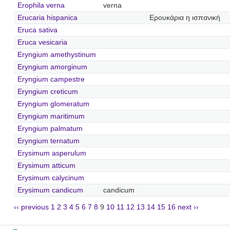
Erophila verna
verna
Erucaria hispanica
Ερουκάρια η ισπανική
Eruca sativa
Eruca vesicaria
Eryngium amethystinum
Eryngium amorginum
Eryngium campestre
Eryngium creticum
Eryngium glomeratum
Eryngium maritimum
Eryngium palmatum
Eryngium ternatum
Erysimum asperulum
Erysimum atticum
Erysimum calycinum
Erysimum candicum
candicum
‹‹ previous
1
2
3
4
5
6
7
8
9
10
11
12
13
14
15
16
next ››