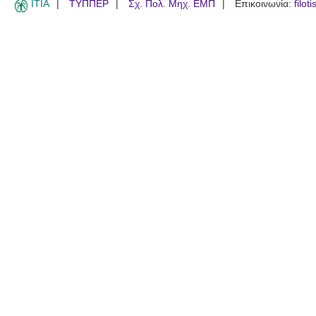
ITIA
ΤΥΠΠΕΡ
Σχ. Πολ. Μηχ. ΕΜΠ
Επικοινωνία:
filot