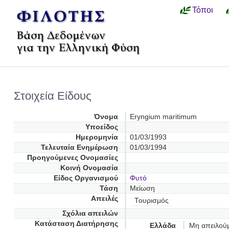
Τόποι
Στοιχεία Είδους
Όνομα
Eryngium maritimum
Υποείδος
Ημερομηνία
01/03/1993
Τελευταία Ενημέρωση
01/03/1994
Προηγούμενες Oνομασίες
Κοινή Ονομασία
Είδος Οργανισμού
Φυτό
Τάση
Μείωση
Απειλές
Τουρισμός
Σχόλια απειλών
Κατάσταση Διατήρησης
Ελλάδα
Μη απειλού