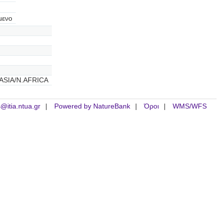
μενο
ASIA/N.AFRICA
is@itia.ntua.gr
Powered by NatureBank
Όροι
WMS/WFS