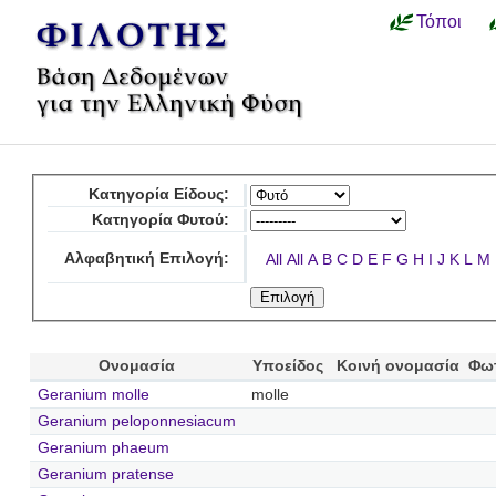
Τόποι
Κατηγορία Είδους:
Κατηγορία Φυτού:
Αλφαβητική Επιλογή:
All
All
A
B
C
D
E
F
G
H
I
J
K
L
M
Ονομασία
Υποείδος
Κοινή ονομασία
Φω
Geranium molle
molle
Geranium peloponnesiacum
Geranium phaeum
Geranium pratense