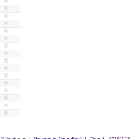
is@itia.ntua.gr
Powered by NatureBank
Όροι
WMS/WFS