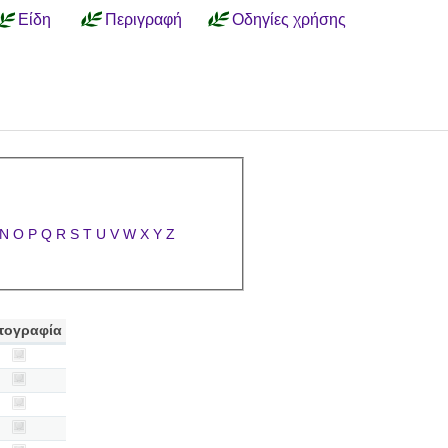
Είδη
Περιγραφή
Οδηγίες χρήσης
N
O
P
Q
R
S
T
U
V
W
X
Y
Z
τογραφία