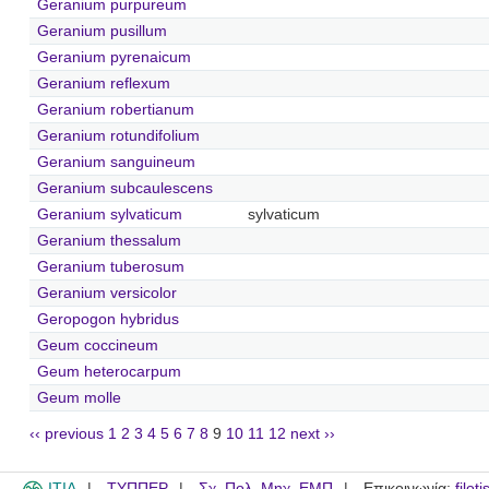
Geranium purpureum
Geranium pusillum
Geranium pyrenaicum
Geranium reflexum
Geranium robertianum
Geranium rotundifolium
Geranium sanguineum
Geranium subcaulescens
Geranium sylvaticum
sylvaticum
Geranium thessalum
Geranium tuberosum
Geranium versicolor
Geropogon hybridus
Geum coccineum
Geum heterocarpum
Geum molle
‹‹ previous
1
2
3
4
5
6
7
8
9
10
11
12
next ››
ITIA
ΤΥΠΠΕΡ
Σχ. Πολ. Μηχ. ΕΜΠ
Επικοινωνία:
filot