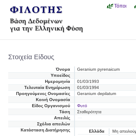
Τόποι
Στοιχεία Είδους
Όνομα
Geranium pyrenaicum
Υποείδος
Ημερομηνία
01/03/1993
Τελευταία Ενημέρωση
01/03/1994
Προηγούμενες Oνομασίες
Geranium depilatum
Κοινή Ονομασία
Είδος Οργανισμού
Φυτό
Τάση
Σταθερότητα
Απειλές
Σχόλια απειλών
Κατάσταση Διατήρησης
Ελλάδα
Μη απειλού