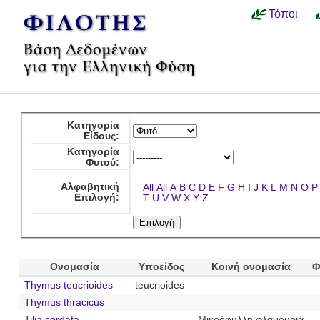
Τόποι
Κατηγορία
Είδους:
Κατηγορία
Φυτού:
Αλφαβητική
All
All
A
B
C
D
E
F
G
H
I
J
K
L
M
N
O
P
Επιλογή:
T
U
V
W
X
Y
Z
Ονομασία
Υποείδος
Κοινή ονομασία
Φ
Thymus teucrioides
teucrioides
Thymus thracicus
Tilia cordata
Μικρόφυλλη φλαμουριά