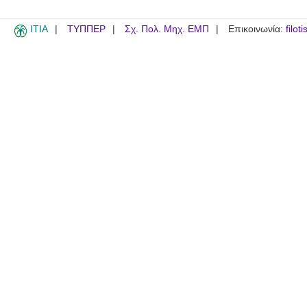
ITIA
ΤΥΠΠΕΡ
Σχ. Πολ. Μηχ. ΕΜΠ
Επικοινωνία:
filot