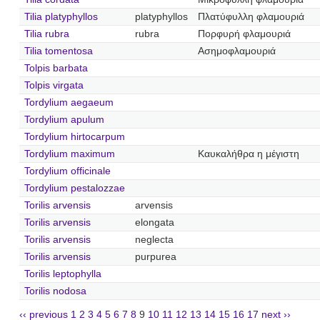
Tilia platyphyllos
platyphyllos
Πλατύφυλλη φλαμουριά
Tilia rubra
rubra
Πορφυρή φλαμουριά
Tilia tomentosa
Ασημοφλαμουριά
Tolpis barbata
Tolpis virgata
Tordylium aegaeum
Tordylium apulum
Tordylium hirtocarpum
Tordylium maximum
Καυκαλήθρα η μέγιστη
Tordylium officinale
Tordylium pestalozzae
Torilis arvensis
arvensis
Torilis arvensis
elongata
Torilis arvensis
neglecta
Torilis arvensis
purpurea
Torilis leptophylla
Torilis nodosa
‹‹ previous
1
2
3
4
5
6
7
8
9
10
11
12
13
14
15
16
17
next ››