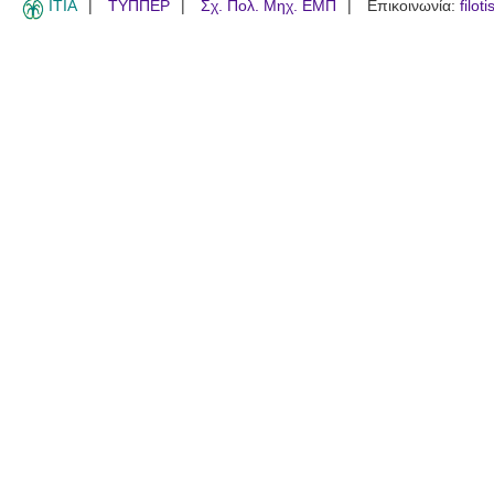
ITIA
ΤΥΠΠΕΡ
Σχ. Πολ. Μηχ. ΕΜΠ
Επικοινωνία:
filot