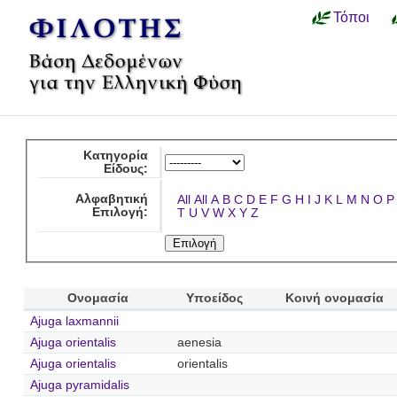
Τόποι
Κατηγορία
Είδους:
Αλφαβητική
All
All
A
B
C
D
E
F
G
H
I
J
K
L
M
N
O
P
Επιλογή:
T
U
V
W
X
Y
Z
Ονομασία
Υποείδος
Κοινή ονομασία
Ajuga laxmannii
Ajuga orientalis
aenesia
Ajuga orientalis
orientalis
Ajuga pyramidalis