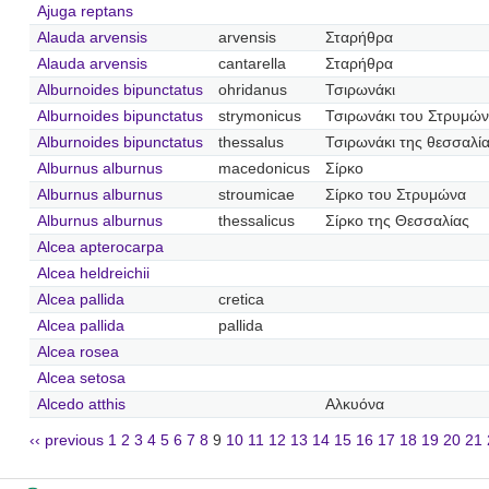
Ajuga reptans
Alauda arvensis
arvensis
Σταρήθρα
Alauda arvensis
cantarella
Σταρήθρα
Alburnoides bipunctatus
ohridanus
Τσιρωνάκι
Alburnoides bipunctatus
strymonicus
Τσιρωνάκι του Στρυμώ
Alburnoides bipunctatus
thessalus
Τσιρωνάκι της θεσσαλί
Alburnus alburnus
macedonicus
Σίρκο
Alburnus alburnus
stroumicae
Σίρκο του Στρυμώνα
Alburnus alburnus
thessalicus
Σίρκο της Θεσσαλίας
Alcea apterocarpa
Alcea heldreichii
Alcea pallida
cretica
Alcea pallida
pallida
Alcea rosea
Alcea setosa
Alcedo atthis
Αλκυόνα
‹‹ previous
1
2
3
4
5
6
7
8
9
10
11
12
13
14
15
16
17
18
19
20
21